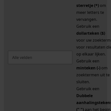
sterretje (*)
om
meer letters te
vervangen.
Gebruik een
dollarteken ($)
voor uw zoekterm
voor resultaten di
op elkaar lijken.
Gebruik een
minteken (-)
om
zoektermen uit te
sluiten.
Gebruik een
Dubbele
aanhalingsteken
(" ")
aan het begin