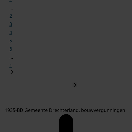
...
2
3
4
5
6
...
1
1935-BD Gemeente Drechterland, bouwvergunningen