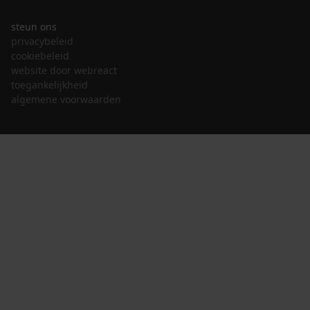
steun ons
privacybeleid
cookiebeleid
website door webreact
toegankelijkheid
algemene voorwaarden