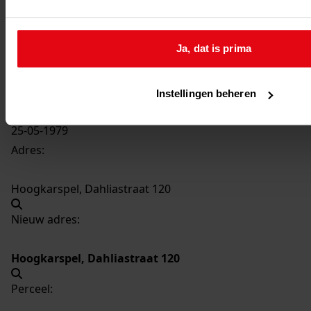
643
Plaatsen dakkapel, 1979
Datering
:
Ja, dat is prima
1979
Beschrijving:
Plaatsen dakkapel
Instellingen beheren
Datum vergunning:
25-05-1979
Adres:
Hoogkarspel, Dahliastraat 120
Nieuw adres:
Hoogkarspel, Dahliastraat 120
Perceel: