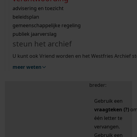
zoektips
Wij helpen u op weg met een aantal zoektips.
bekijk ons geschiedenislokaal
vergunningen
bouwvergunningen
advisering en toezicht
bekijk alle zoektips
beeld en geluid
omgevingsvergunningen
beleidsplan
uitleg nodig?
gemeenschappelijke regeling
publiek jaarverslag
Mijn Studiezaal (inloggen)
Wij helpen u op weg met een aantal zoektips.
steun het archief
bekijk alle zoektips
Door leestekens in
U kunt ook Vriend worden en het Westfries Archief s
uw zoekopdracht te
meer weten
gebruiken, zoekt u
specifieker of juist
breder:
Gebruik een
vraagteken (?)
o
één letter te
vervangen.
Gebruik een