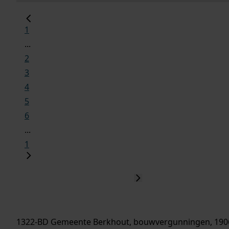
1
...
2
3
4
5
6
...
1
1322-BD Gemeente Berkhout, bouwvergunningen, 190