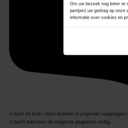
Om uw bezoek nog beter te m
partijen) uw gedrag op onze 
informatie over cookies en p
U kunt dit stuk / deze stukken in origineel raadplegen 
U heeft daarvoor de volgende gegevens nodig: