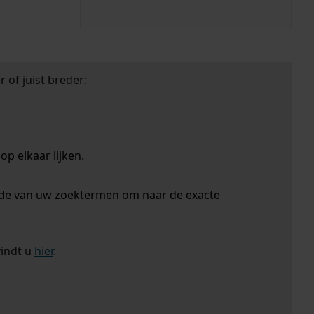
 of juist breder:
p elkaar lijken.
nde van uw zoektermen om naar de exacte
vindt u
hier
.