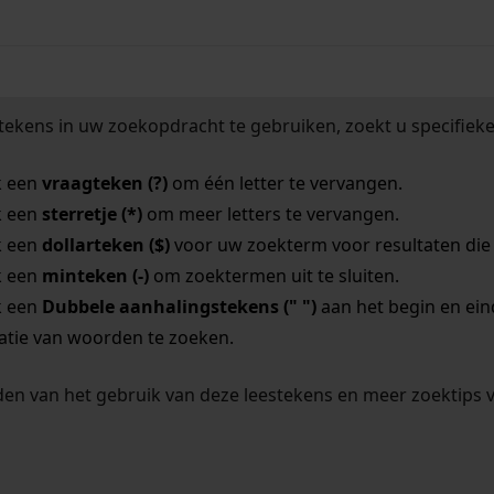
tekens in uw zoekopdracht te gebruiken, zoekt u specifieker
k een
vraagteken (?)
om één letter te vervangen.
k een
sterretje (*)
om meer letters te vervangen.
k een
dollarteken ($)
voor uw zoekterm voor resultaten die o
k een
minteken (-)
om zoektermen uit te sluiten.
k een
Dubbele aanhalingstekens (" ")
aan het begin en ei
tie van woorden te zoeken.
en van het gebruik van deze leestekens en meer zoektips 