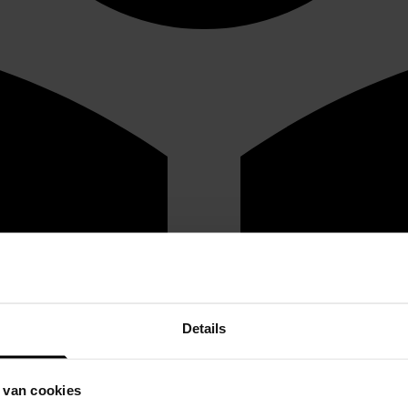
Details
 van cookies