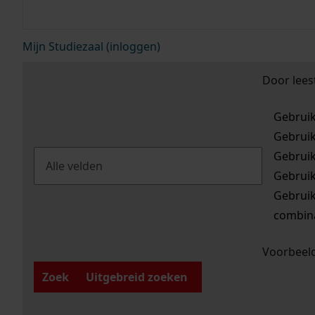
Mijn Studiezaal (inloggen)
Door lees
Gebrui
Gebrui
Gebrui
Gebrui
Gebrui
combina
Voorbeeld
Zoek
Uitgebreid zoeken