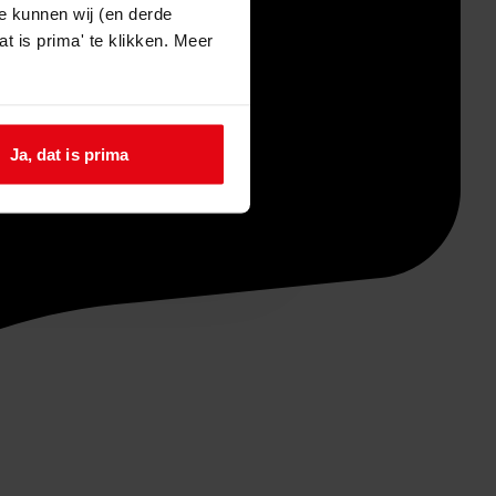
e kunnen wij (en derde
t is prima' te klikken. Meer
Ja, dat is prima