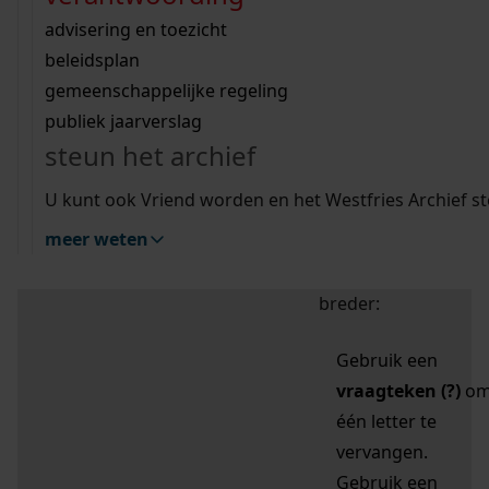
zoektips
Wij helpen u op weg met een aantal zoektips.
bekijk ons geschiedenislokaal
vergunningen
bouwvergunningen
advisering en toezicht
bekijk alle zoektips
beeld en geluid
omgevingsvergunningen
beleidsplan
uitleg nodig?
gemeenschappelijke regeling
publiek jaarverslag
Mijn Studiezaal (inloggen)
Wij helpen u op weg met een aantal zoektips.
steun het archief
bekijk alle zoektips
Door leestekens in
U kunt ook Vriend worden en het Westfries Archief s
uw zoekopdracht te
meer weten
gebruiken, zoekt u
specifieker of juist
breder:
Gebruik een
vraagteken (?)
o
één letter te
vervangen.
Gebruik een