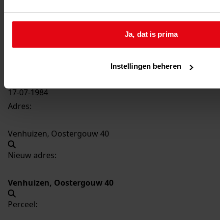
3899
Plaatsen hobbykasje, 1984
Datering
:
Ja, dat is prima
1984
Beschrijving:
Plaatsen hobbykasje
Instellingen beheren
Datum vergunning:
17-07-1984
Adres:
Venhuizen, Oostergouw 40
Nieuw adres:
Venhuizen, Oostergouw 40
Perceel: