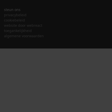
steun ons
privacybeleid
cookiebeleid
website door webreact
toegankelijkheid
algemene voorwaarden