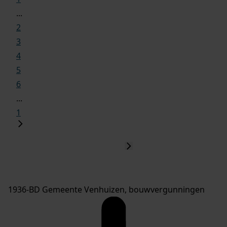
...
2
3
4
5
6
...
1
1936-BD Gemeente Venhuizen, bouwvergunningen