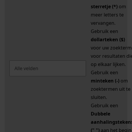
sterretje (*)
om
meer letters te
vervangen.
Gebruik een
dollarteken ($)
voor uw zoekterm
voor resultaten di
op elkaar lijken.
Gebruik een
minteken (-)
om
zoektermen uit te
sluiten.
Gebruik een
Dubbele
aanhalingsteken
(" ")
aan het begin