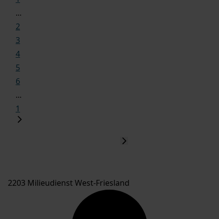
...
2
3
4
5
6
...
1
2203 Milieudienst West-Friesland