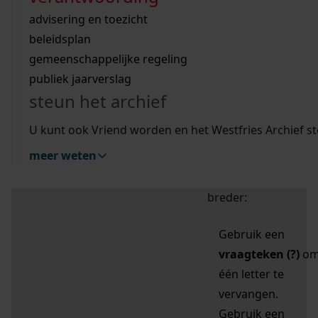
zoektips
Wij helpen u op weg met een aantal zoektips.
bekijk ons geschiedenislokaal
vergunningen
bouwvergunningen
advisering en toezicht
bekijk alle zoektips
beeld en geluid
omgevingsvergunningen
beleidsplan
uitleg nodig?
gemeenschappelijke regeling
publiek jaarverslag
Mijn Studiezaal (inloggen)
Wij helpen u op weg met een aantal zoektips.
steun het archief
bekijk alle zoektips
Door leestekens in
U kunt ook Vriend worden en het Westfries Archief s
uw zoekopdracht te
meer weten
gebruiken, zoekt u
specifieker of juist
breder:
Gebruik een
vraagteken (?)
o
één letter te
vervangen.
Gebruik een