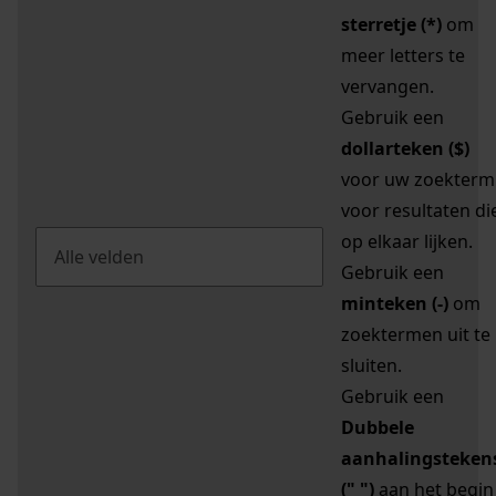
sterretje (*)
om
meer letters te
vervangen.
Gebruik een
dollarteken ($)
voor uw zoekterm
voor resultaten di
op elkaar lijken.
Gebruik een
minteken (-)
om
zoektermen uit te
sluiten.
Gebruik een
Dubbele
aanhalingsteken
(" ")
aan het begin