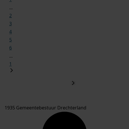
...
2
3
4
5
6
...
1
1935 Gemeentebestuur Drechterland