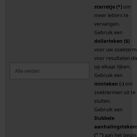
sterretje (*)
om
meer letters te
vervangen.
Gebruik een
dollarteken ($)
voor uw zoekterm
voor resultaten di
op elkaar lijken.
Gebruik een
minteken (-)
om
zoektermen uit te
sluiten.
Gebruik een
Dubbele
aanhalingsteken
(" ")
aan het begin