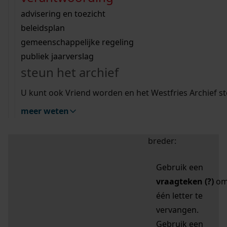
zoektips
Wij helpen u op weg met een aantal zoektips.
bekijk ons geschiedenislokaal
vergunningen
bouwvergunningen
advisering en toezicht
bekijk alle zoektips
beeld en geluid
omgevingsvergunningen
beleidsplan
uitleg nodig?
gemeenschappelijke regeling
publiek jaarverslag
Mijn Studiezaal (inloggen)
Wij helpen u op weg met een aantal zoektips.
steun het archief
bekijk alle zoektips
Door leestekens in
U kunt ook Vriend worden en het Westfries Archief s
uw zoekopdracht te
meer weten
gebruiken, zoekt u
specifieker of juist
breder:
Gebruik een
vraagteken (?)
o
één letter te
vervangen.
Gebruik een