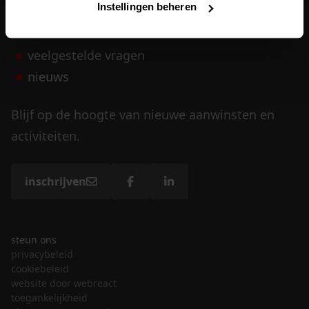
Instellingen beheren
vrijwilligers
veelgestelde vragen
nieuws
Blijf op de hoogte van nieuwe aanwinsten en
activiteiten.
inschrijven
steun ons
privacybeleid
cookiebeleid
website door webreact
toegankelijkheid