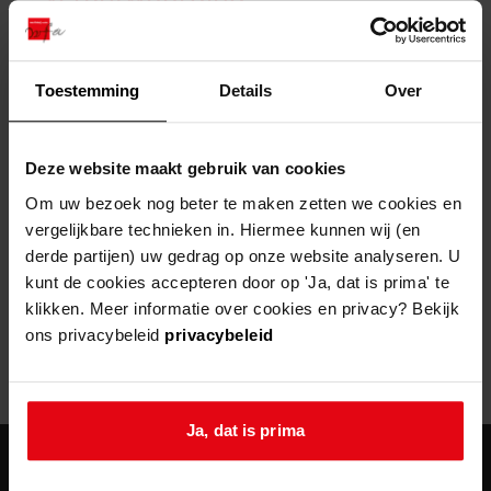
zoektips
Wij helpen u op weg met een aantal zoektips.
bekijk ons geschiedenislokaal
vergunningen
bouwvergunningen
advisering en toezicht
bekijk alle zoektips
beeld en geluid
omgevingsvergunningen
beleidsplan
uitleg nodig?
gemeenschappelijke regeling
Toestemming
Details
Over
publiek jaarverslag
Wij helpen u op weg met een aantal zoektips.
Helaas, er is een fout opgetreden
steun het archief
bekijk alle zoektips
Door een fout tijdens het verwerken van deze pagina is het niet
Deze website maakt gebruik van cookies
mogelijk om deze pagina te kunnen bekijken.
U kunt ook Vriend worden en het Westfries
Om uw bezoek nog beter te maken zetten we cookies en
Archief steunen.
vergelijkbare technieken in. Hiermee kunnen wij (en
404
- Not Found
derde partijen) uw gedrag op onze website analyseren. U
meer weten
kunt de cookies accepteren door op 'Ja, dat is prima' te
Mogelijk kunt u deze pagina niet bezoeken door:
klikken. Meer informatie over cookies en privacy? Bekijk
ons privacybeleid
privacybeleid
een
verouderde bladwijzer/favoriet
een zoekmachine heeft een
verouderde lijst van de website
een
fout getypt
adres
Ja, dat is prima
agenda