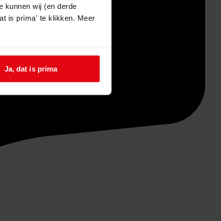
e kunnen wij (en derde
t is prima' te klikken. Meer
Ja, dat is prima