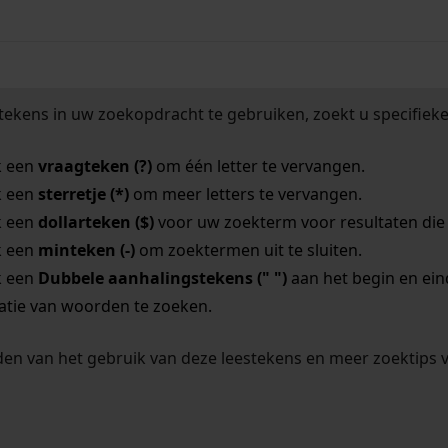
tekens in uw zoekopdracht te gebruiken, zoekt u specifieker
k een
vraagteken (?)
om één letter te vervangen.
k een
sterretje (*)
om meer letters te vervangen.
k een
dollarteken ($)
voor uw zoekterm voor resultaten die o
k een
minteken (-)
om zoektermen uit te sluiten.
k een
Dubbele aanhalingstekens (" ")
aan het begin en ei
tie van woorden te zoeken.
en van het gebruik van deze leestekens en meer zoektips 