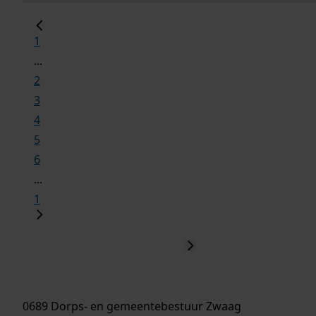
1
...
2
3
4
5
6
...
1
0689 Dorps- en gemeentebestuur Zwaag