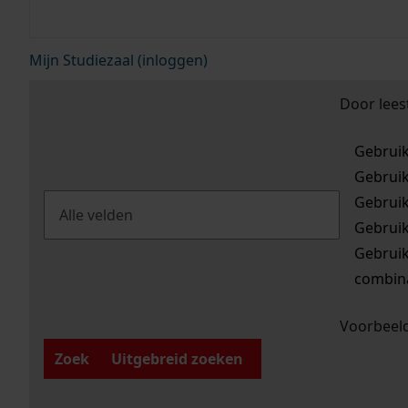
Mijn Studiezaal (inloggen)
Door lees
Gebrui
Gebrui
Gebrui
Gebrui
Gebrui
combina
Voorbeeld
Zoek
Uitgebreid zoeken