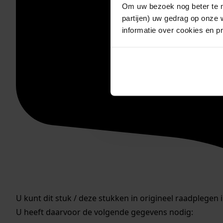
Om uw bezoek nog beter te m
partijen) uw gedrag op onze 
informatie over cookies en p
U kunt dit stuk / deze stukken in origineel raadplegen 
U heeft daarvoor de volgende gegevens nodig: