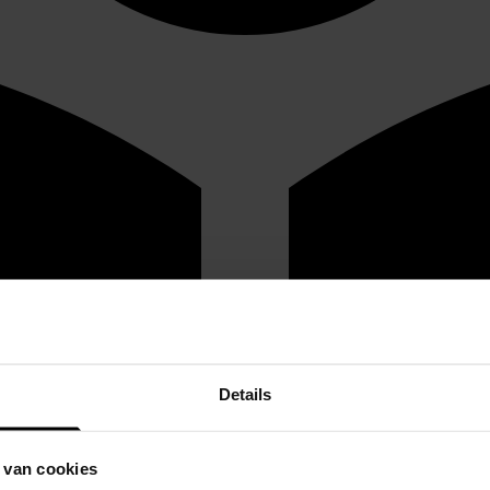
Details
 van cookies