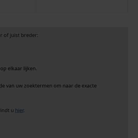
 of juist breder:
p elkaar lijken.
nde van uw zoektermen om naar de exacte
vindt u
hier
.