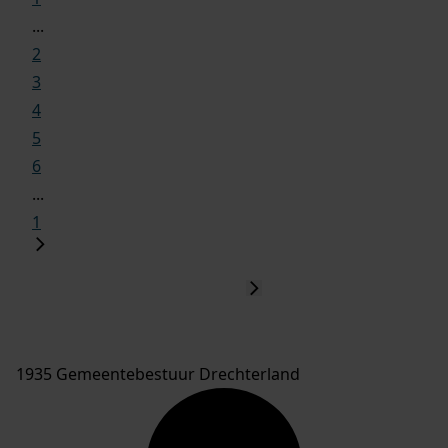
...
2
3
4
5
6
...
1
1935 Gemeentebestuur Drechterland