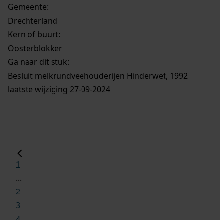
Gemeente:
Drechterland
Kern of buurt:
Oosterblokker
Ga naar dit stuk:
Besluit melkrundveehouderijen Hinderwet, 1992
laatste wijziging 27-09-2024
1
...
2
3
4