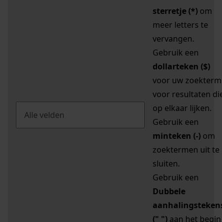
sterretje (*)
om
meer letters te
vervangen.
Gebruik een
dollarteken ($)
voor uw zoekterm
voor resultaten di
op elkaar lijken.
Gebruik een
minteken (-)
om
zoektermen uit te
sluiten.
Gebruik een
Dubbele
aanhalingsteken
(" ")
aan het begin