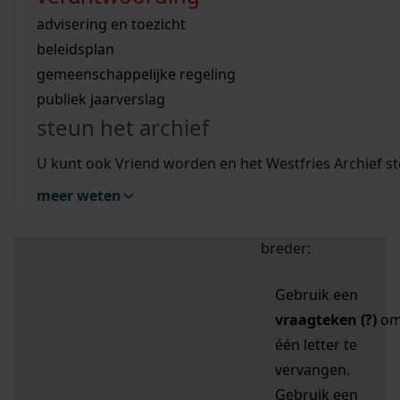
zoektips
Wij helpen u op weg met een aantal zoektips.
bekijk ons geschiedenislokaal
vergunningen
bouwvergunningen
advisering en toezicht
bekijk alle zoektips
beeld en geluid
omgevingsvergunningen
beleidsplan
uitleg nodig?
gemeenschappelijke regeling
publiek jaarverslag
Mijn Studiezaal (inloggen)
Wij helpen u op weg met een aantal zoektips.
steun het archief
bekijk alle zoektips
Door leestekens in
U kunt ook Vriend worden en het Westfries Archief s
uw zoekopdracht te
meer weten
gebruiken, zoekt u
specifieker of juist
breder:
Gebruik een
vraagteken (?)
o
één letter te
vervangen.
Gebruik een