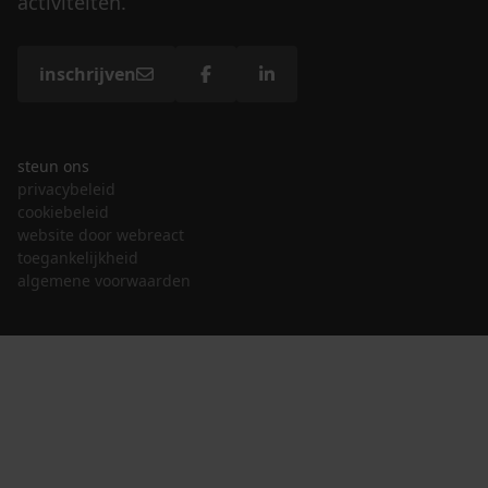
activiteiten.
inschrijven
steun ons
privacybeleid
cookiebeleid
website door webreact
toegankelijkheid
algemene voorwaarden