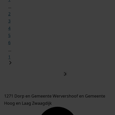
...
2
3
4
5
6
...
1
1271 Dorp en Gemeente Wervershoof en Gemeente
Hoog en Laag Zwaagdijk