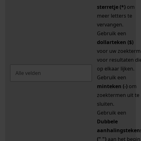
sterretje (*)
om
meer letters te
vervangen.
Gebruik een
dollarteken ($)
voor uw zoekterm
voor resultaten di
op elkaar lijken.
Gebruik een
minteken (-)
om
zoektermen uit te
sluiten.
Gebruik een
Dubbele
aanhalingsteken
(" ")
aan het begin