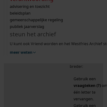
zoektips
Wij helpen u op weg met een aantal zoektips.
bekijk ons geschiedenislokaal
vergunningen
bouwvergunningen
advisering en toezicht
bekijk alle zoektips
beeld en geluid
omgevingsvergunningen
beleidsplan
uitleg nodig?
gemeenschappelijke regeling
publiek jaarverslag
Mijn Studiezaal (inloggen)
Wij helpen u op weg met een aantal zoektips.
steun het archief
bekijk alle zoektips
Door leestekens in
U kunt ook Vriend worden en het Westfries Archief s
uw zoekopdracht te
meer weten
gebruiken, zoekt u
specifieker of juist
breder:
Gebruik een
vraagteken (?)
o
één letter te
vervangen.
Gebruik een