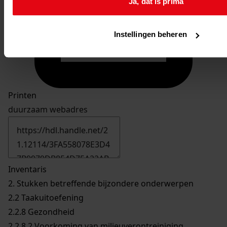
Ja, dat is prima
Instellingen beheren
Printen
duurzaam webadres
Inventaris
2. Stukken betreffende bijzondere onderwerpen
2.2 Taakuitoefening
2.2.8 Gezondheid
2.2.8.2 Voorkoming van milieuverontreiniging