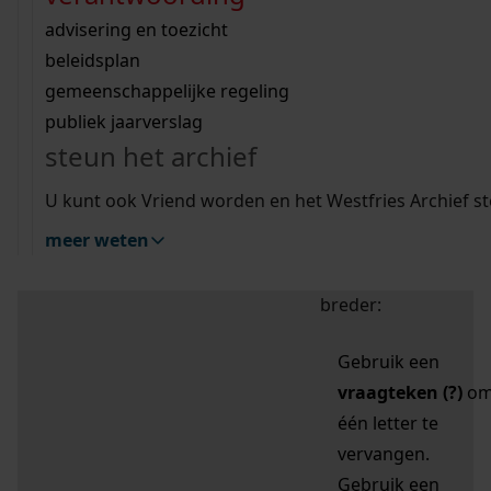
zoektips
Wij helpen u op weg met een aantal zoektips.
bekijk ons geschiedenislokaal
vergunningen
bouwvergunningen
advisering en toezicht
bekijk alle zoektips
beeld en geluid
omgevingsvergunningen
beleidsplan
uitleg nodig?
gemeenschappelijke regeling
publiek jaarverslag
Mijn Studiezaal (inloggen)
Wij helpen u op weg met een aantal zoektips.
steun het archief
bekijk alle zoektips
Door leestekens in
U kunt ook Vriend worden en het Westfries Archief s
uw zoekopdracht te
meer weten
gebruiken, zoekt u
specifieker of juist
breder:
Gebruik een
vraagteken (?)
o
één letter te
vervangen.
Gebruik een