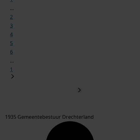
...
2
3
4
5
6
...
1
1935 Gemeentebestuur Drechterland