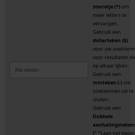
sterretje (*)
om
meer letters te
vervangen.
Gebruik een
dollarteken ($)
voor uw zoekterm
voor resultaten di
op elkaar lijken.
Gebruik een
minteken (-)
om
zoektermen uit te
sluiten.
Gebruik een
Dubbele
aanhalingsteken
(" ")
aan het begin