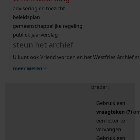
zoektips
Wij helpen u op weg met een aantal zoektips.
bekijk ons geschiedenislokaal
vergunningen
bouwvergunningen
advisering en toezicht
bekijk alle zoektips
beeld en geluid
omgevingsvergunningen
beleidsplan
uitleg nodig?
gemeenschappelijke regeling
publiek jaarverslag
Mijn Studiezaal (inloggen)
Wij helpen u op weg met een aantal zoektips.
steun het archief
bekijk alle zoektips
Door leestekens in
U kunt ook Vriend worden en het Westfries Archief s
uw zoekopdracht te
meer weten
gebruiken, zoekt u
specifieker of juist
breder:
Gebruik een
vraagteken (?)
o
één letter te
vervangen.
Gebruik een