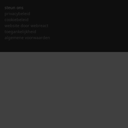
steun ons
privacybeleid
cookiebeleid
website door webreact
toegankelijkheid
algemene voorwaarden