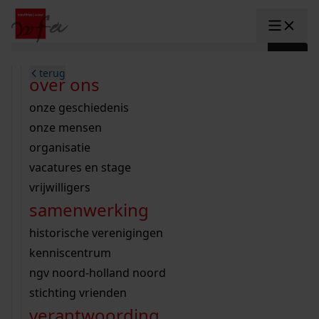
Ga naar content
zoeken naar:
terug
terug
terug
terug
terug
terug
open overheid
wet open overheid
ontdek westfriesland
onderzoek binnen de collectie
activiteiten
innovatie
over ons
Toggle submenu: "Open overhe
collectie
Toggle submenu: "Collectie"
gemeente drechterland
aanwinsten
hele collectie
cursussen
datascience
onze geschiedenis
home
/
onderzoek
gemeente enkhuizen
niet of beperkt openbaar
schematisch archievenoverzicht
educatie
digitale dienstverlening
onze mensen
Toggle submenu: "Onderzoek"
zoeken in de
gemeente hoorn
schatkist
notarissen
educatie
rondleidingen
digitalisering
organisatie
Toggle submenu: "educatie"
bekijk onze archiefstukken op de we
gemeente koggenland
tentoonstellingen
open data
lezingen
vacatures en stage
innovatie
Toggle submenu: "innovatie"
collectie
zoekhulpen
gemeente medemblik
verhalen
kinderactiviteiten
vrijwilligers
kaart
organisatie
Toggle submenu: "organisatie"
voor scholen
samenwerking
gemeente opmeer
westfriese kaart
ons werkgebied
contact
bekijk de kaart
wet open overheid
doorzoek de collectie
onderzoek naar een huis, straat of wijk
voor docenten
historische verenigingen
nieuws
agenda
gemeente stede broec
hele collectie
personen in de tweede wereldoorlog
voor leerlingen
kenniscentrum
veelgestelde vragen
hulp nodig?
werksaam westfriesland
bibliotheek
voorouderonderzoek
voor studenten
ngv noord-holland noord
webshop
uitleg nodig?
geschiedenislokaal
westfries archief
kranten
stichting vrienden
Deze zoektips helpen u op weg.
Winkelwagen
A
A
vergunningen
verantwoording
personen