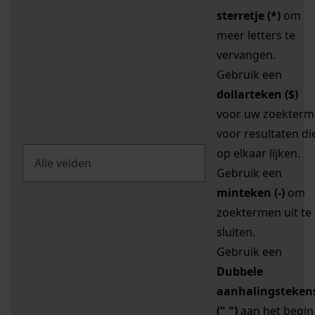
sterretje (*)
om
meer letters te
vervangen.
Gebruik een
dollarteken ($)
voor uw zoekterm
voor resultaten di
op elkaar lijken.
Gebruik een
minteken (-)
om
zoektermen uit te
sluiten.
Gebruik een
Dubbele
aanhalingsteken
(" ")
aan het begin