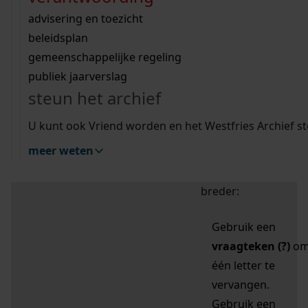
zoektips
Wij helpen u op weg met een aantal zoektips.
bekijk ons geschiedenislokaal
vergunningen
bouwvergunningen
advisering en toezicht
bekijk alle zoektips
beeld en geluid
omgevingsvergunningen
beleidsplan
uitleg nodig?
gemeenschappelijke regeling
publiek jaarverslag
Mijn Studiezaal (inloggen)
Wij helpen u op weg met een aantal zoektips.
steun het archief
bekijk alle zoektips
Door leestekens in
U kunt ook Vriend worden en het Westfries Archief s
uw zoekopdracht te
meer weten
gebruiken, zoekt u
specifieker of juist
breder:
Gebruik een
vraagteken (?)
o
één letter te
vervangen.
Gebruik een