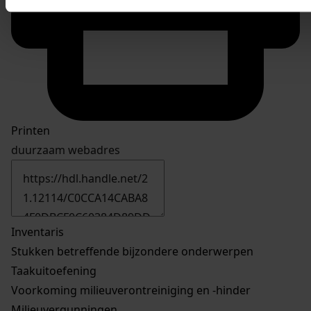
Printen
duurzaam webadres
Inventaris
Stukken betreffende bijzondere onderwerpen
Taakuitoefening
Voorkoming milieuverontreiniging en -hinder
Milieuvergunningen