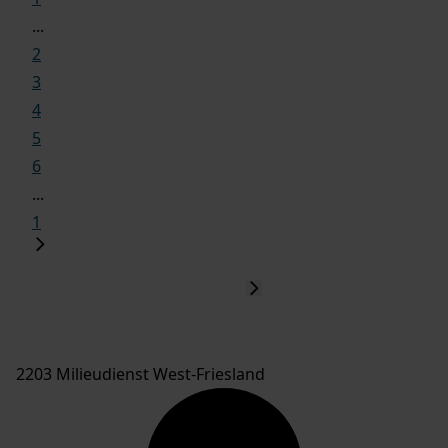
...
2
3
4
5
6
...
1
2203 Milieudienst West-Friesland