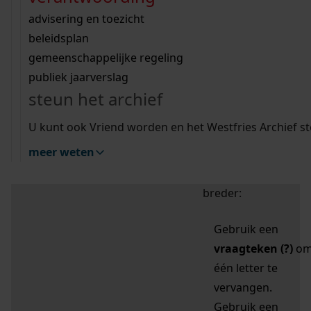
zoektips
Wij helpen u op weg met een aantal zoektips.
bekijk ons geschiedenislokaal
vergunningen
bouwvergunningen
advisering en toezicht
bekijk alle zoektips
beeld en geluid
omgevingsvergunningen
beleidsplan
uitleg nodig?
gemeenschappelijke regeling
publiek jaarverslag
Mijn Studiezaal (inloggen)
Wij helpen u op weg met een aantal zoektips.
steun het archief
bekijk alle zoektips
Door leestekens in
U kunt ook Vriend worden en het Westfries Archief s
uw zoekopdracht te
meer weten
gebruiken, zoekt u
specifieker of juist
breder:
Gebruik een
vraagteken (?)
o
één letter te
vervangen.
Gebruik een