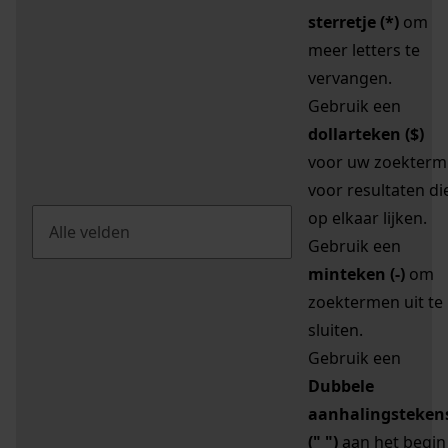
sterretje (*)
om
meer letters te
vervangen.
Gebruik een
dollarteken ($)
voor uw zoekterm
voor resultaten di
op elkaar lijken.
Gebruik een
minteken (-)
om
zoektermen uit te
sluiten.
Gebruik een
Dubbele
aanhalingsteken
(" ")
aan het begin