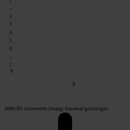
...
2
3
4
5
6
...
1
0689-BD Gemeente Zwaag, bouwvergunningen