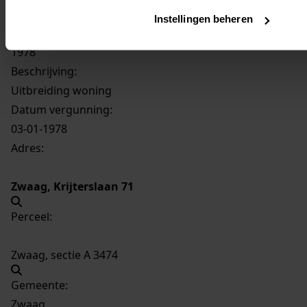
1867
Uitbreiding woning, 1978
Instellingen beheren
Datering
:
1978
Beschrijving:
Uitbreiding woning
Datum vergunning:
03-01-1978
Adres:
Zwaag, Krijterslaan 71
Perceel:
Zwaag, sectie A 3474
Gemeente:
Zwaag