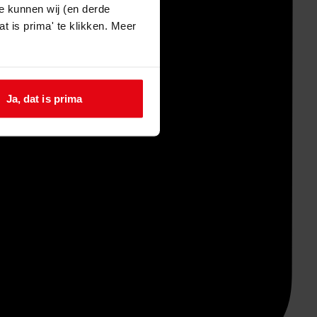
e kunnen wij (en derde
t is prima' te klikken. Meer
Ja, dat is prima