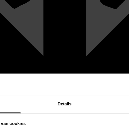
Details
 van cookies