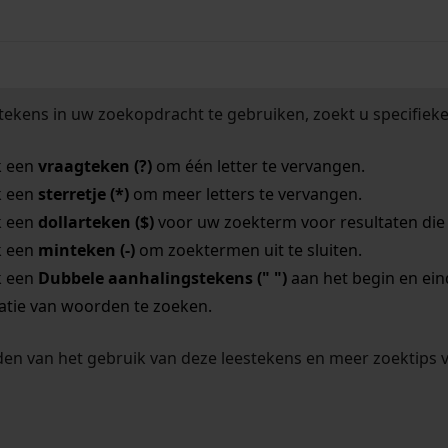
tekens in uw zoekopdracht te gebruiken, zoekt u specifieker
k een
vraagteken (?)
om één letter te vervangen.
k een
sterretje (*)
om meer letters te vervangen.
k een
dollarteken ($)
voor uw zoekterm voor resultaten die o
k een
minteken (-)
om zoektermen uit te sluiten.
k een
Dubbele aanhalingstekens (" ")
aan het begin en ei
tie van woorden te zoeken.
en van het gebruik van deze leestekens en meer zoektips 