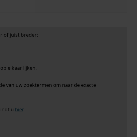
 of juist breder:
p elkaar lijken.
nde van uw zoektermen om naar de exacte
vindt u
hier
.