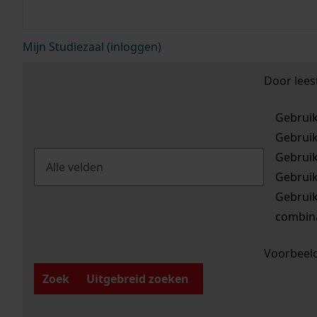
Mijn Studiezaal (inloggen)
Door lees
Gebrui
Gebrui
Gebrui
Gebrui
Gebrui
combina
Voorbeeld
Zoek
Uitgebreid zoeken