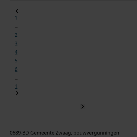
1
...
2
3
4
5
6
...
1
0689-BD Gemeente Zwaag, bouwvergunningen