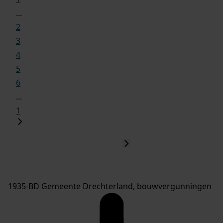
...
2
3
4
5
6
...
1
1935-BD Gemeente Drechterland, bouwvergunningen