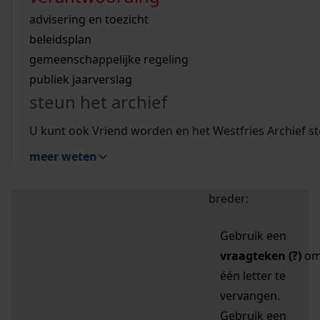
zoektips
Wij helpen u op weg met een aantal zoektips.
bekijk ons geschiedenislokaal
vergunningen
bouwvergunningen
advisering en toezicht
bekijk alle zoektips
beeld en geluid
omgevingsvergunningen
beleidsplan
uitleg nodig?
gemeenschappelijke regeling
publiek jaarverslag
Mijn Studiezaal (inloggen)
Wij helpen u op weg met een aantal zoektips.
steun het archief
bekijk alle zoektips
Door leestekens in
U kunt ook Vriend worden en het Westfries Archief s
uw zoekopdracht te
meer weten
gebruiken, zoekt u
specifieker of juist
breder:
Gebruik een
vraagteken (?)
o
één letter te
vervangen.
Gebruik een