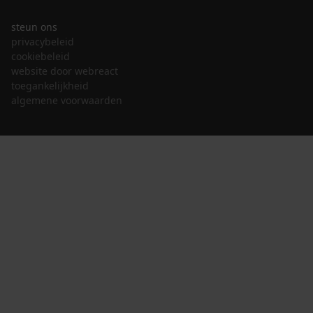
steun ons
privacybeleid
cookiebeleid
website door webreact
toegankelijkheid
algemene voorwaarden