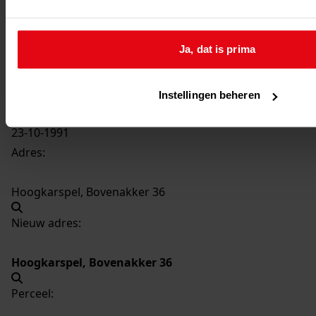
506
Bouw berging, 1991
Datering
:
Ja, dat is prima
1991
Beschrijving:
Bouw berging
Instellingen beheren
Datum vergunning:
23-10-1991
Adres:
Hoogkarspel, Bovenakker 36
Nieuw adres:
Hoogkarspel, Bovenakker 36
Perceel: