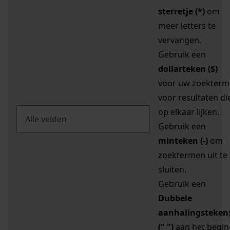
sterretje (*)
om
meer letters te
vervangen.
Gebruik een
dollarteken ($)
voor uw zoekterm
voor resultaten di
op elkaar lijken.
Gebruik een
minteken (-)
om
zoektermen uit te
sluiten.
Gebruik een
Dubbele
aanhalingsteken
(" ")
aan het begin