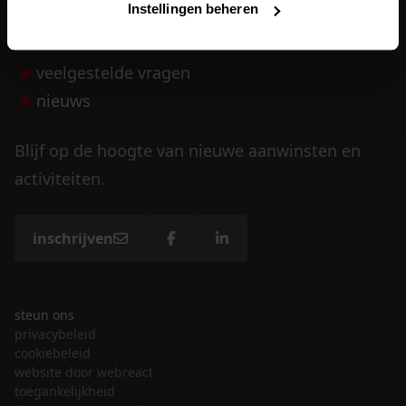
Instellingen beheren
vrijwilligers
veelgestelde vragen
nieuws
Blijf op de hoogte van nieuwe aanwinsten en
activiteiten.
inschrijven
steun ons
privacybeleid
cookiebeleid
website door webreact
toegankelijkheid