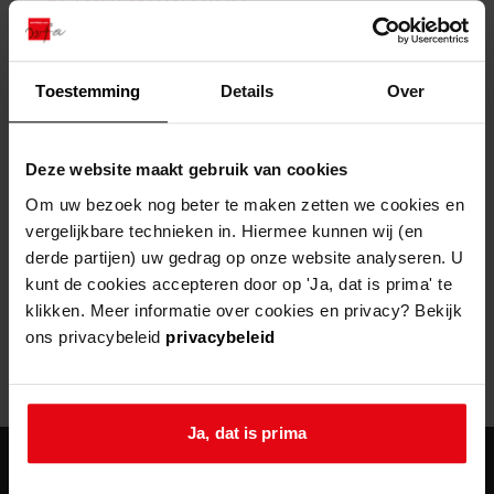
zoektips
Wij helpen u op weg met een aantal zoektips.
bekijk ons geschiedenislokaal
vergunningen
bouwvergunningen
advisering en toezicht
bekijk alle zoektips
beeld en geluid
omgevingsvergunningen
beleidsplan
uitleg nodig?
gemeenschappelijke regeling
Toestemming
Details
Over
publiek jaarverslag
Wij helpen u op weg met een aantal zoektips.
Helaas, er is een fout opgetreden
steun het archief
bekijk alle zoektips
Door een fout tijdens het verwerken van deze pagina is het niet
Deze website maakt gebruik van cookies
mogelijk om deze pagina te kunnen bekijken.
U kunt ook Vriend worden en het Westfries
Om uw bezoek nog beter te maken zetten we cookies en
Archief steunen.
vergelijkbare technieken in. Hiermee kunnen wij (en
404
- Not Found
derde partijen) uw gedrag op onze website analyseren. U
meer weten
kunt de cookies accepteren door op 'Ja, dat is prima' te
Mogelijk kunt u deze pagina niet bezoeken door:
klikken. Meer informatie over cookies en privacy? Bekijk
ons privacybeleid
privacybeleid
een
verouderde bladwijzer/favoriet
een zoekmachine heeft een
verouderde lijst van de website
een
fout getypt
adres
Ja, dat is prima
agenda