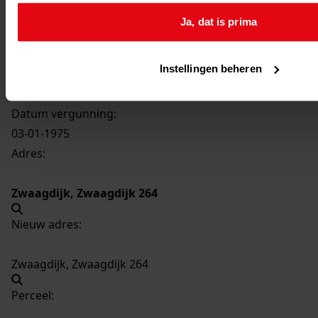
1341
Vergroten van een woning, 1975
Ja, dat is prima
Datering
:
1975
Instellingen beheren
Beschrijving:
Vergroten van een woning
Datum vergunning:
03-01-1975
Adres:
Zwaagdijk, Zwaagdijk 264
Nieuw adres:
Zwaagdijk, Zwaagdijk 264
Perceel: