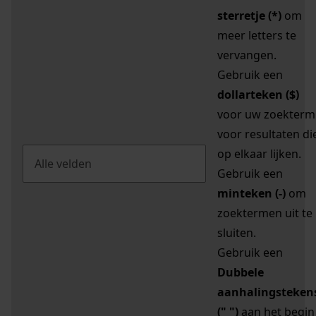
sterretje (*)
om
meer letters te
vervangen.
Gebruik een
dollarteken ($)
voor uw zoekterm
voor resultaten di
op elkaar lijken.
Gebruik een
minteken (-)
om
zoektermen uit te
sluiten.
Gebruik een
Dubbele
aanhalingsteken
(" ")
aan het begin