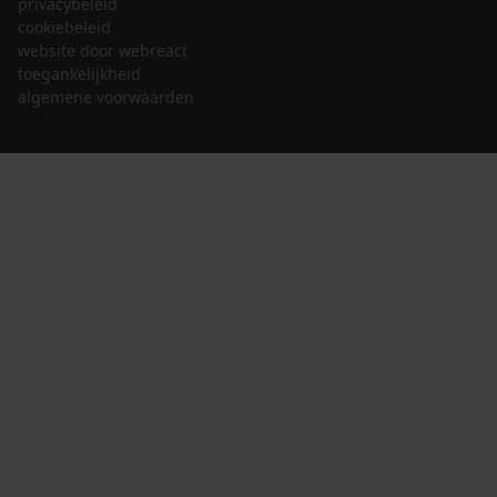
privacybeleid
cookiebeleid
website door webreact
toegankelijkheid
algemene voorwaarden