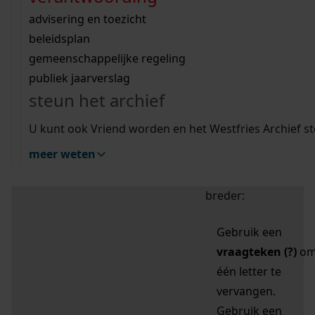
zoektips
Wij helpen u op weg met een aantal zoektips.
bekijk ons geschiedenislokaal
vergunningen
bouwvergunningen
advisering en toezicht
bekijk alle zoektips
beeld en geluid
omgevingsvergunningen
beleidsplan
uitleg nodig?
gemeenschappelijke regeling
publiek jaarverslag
Mijn Studiezaal (inloggen)
Wij helpen u op weg met een aantal zoektips.
steun het archief
bekijk alle zoektips
Door leestekens in
U kunt ook Vriend worden en het Westfries Archief s
uw zoekopdracht te
meer weten
gebruiken, zoekt u
specifieker of juist
breder:
Gebruik een
vraagteken (?)
o
één letter te
vervangen.
Gebruik een