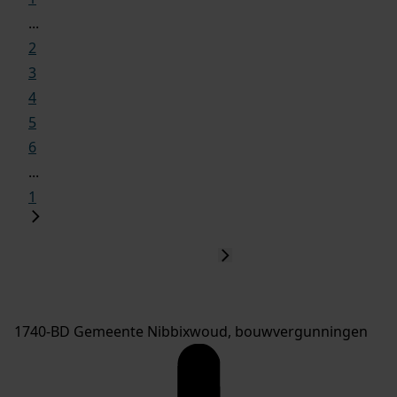
...
2
3
4
5
6
...
1
1740-BD Gemeente Nibbixwoud, bouwvergunningen