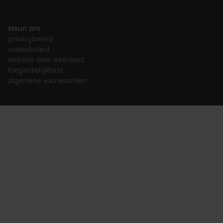
steun ons
privacybeleid
cookiebeleid
website door webreact
toegankelijkheid
algemene voorwaarden