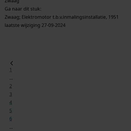
Zwaag
Ga naar dit stuk:
Zwaag; Elektromotor t.b.v.inmalingsinstallatie, 1951
laatste wijziging 27-09-2024
1
...
2
3
4
5
6
...