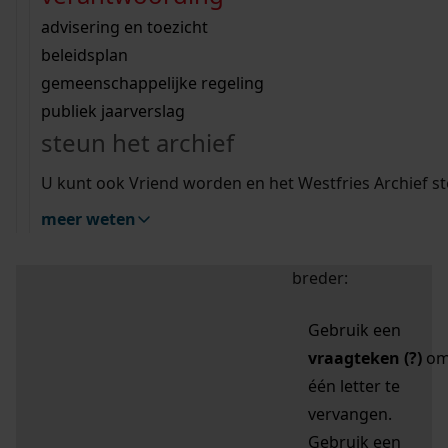
zoektips
Wij helpen u op weg met een aantal zoektips.
bekijk ons geschiedenislokaal
vergunningen
bouwvergunningen
advisering en toezicht
bekijk alle zoektips
beeld en geluid
omgevingsvergunningen
beleidsplan
uitleg nodig?
gemeenschappelijke regeling
publiek jaarverslag
Mijn Studiezaal (inloggen)
Wij helpen u op weg met een aantal zoektips.
steun het archief
bekijk alle zoektips
Door leestekens in
U kunt ook Vriend worden en het Westfries Archief s
uw zoekopdracht te
meer weten
gebruiken, zoekt u
specifieker of juist
breder:
Gebruik een
vraagteken (?)
o
één letter te
vervangen.
Gebruik een