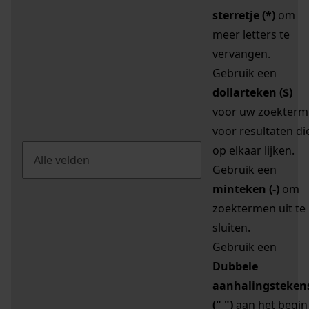
sterretje (*)
om
meer letters te
vervangen.
Gebruik een
dollarteken ($)
voor uw zoekterm
voor resultaten di
op elkaar lijken.
Gebruik een
minteken (-)
om
zoektermen uit te
sluiten.
Gebruik een
Dubbele
aanhalingsteken
(" ")
aan het begin