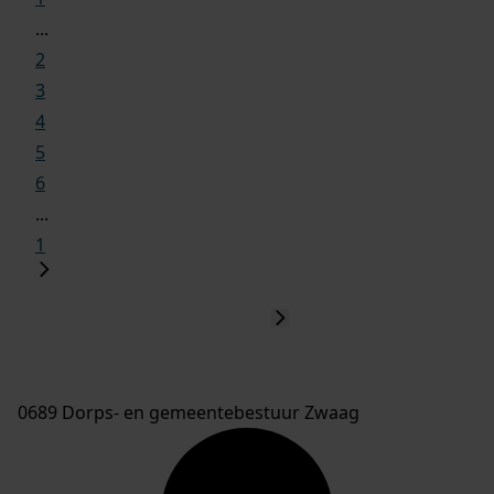
...
2
3
4
5
6
...
1
0689 Dorps- en gemeentebestuur Zwaag