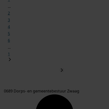
...
2
3
4
5
6
...
1
0689 Dorps- en gemeentebestuur Zwaag