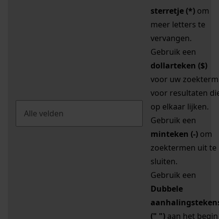
sterretje (*)
om
meer letters te
vervangen.
Gebruik een
dollarteken ($)
voor uw zoekterm
voor resultaten di
op elkaar lijken.
Gebruik een
minteken (-)
om
zoektermen uit te
sluiten.
Gebruik een
Dubbele
aanhalingsteken
(" ")
aan het begin