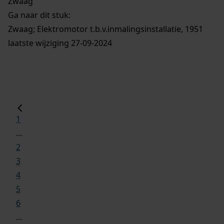
Zwaag
Ga naar dit stuk:
Zwaag; Elektromotor t.b.v.inmalingsinstallatie, 1951
laatste wijziging 27-09-2024
1
...
2
3
4
5
6
...