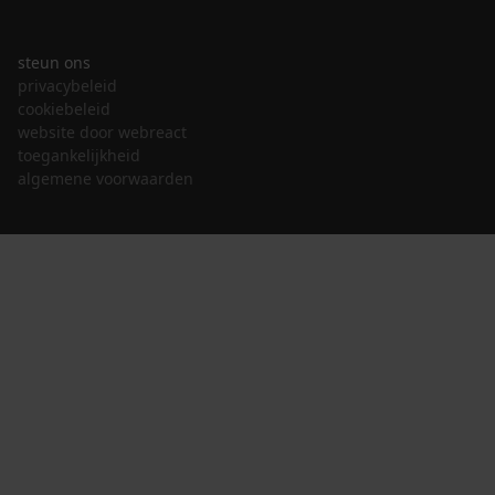
steun ons
privacybeleid
cookiebeleid
website door webreact
toegankelijkheid
algemene voorwaarden