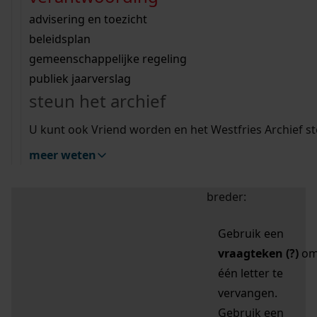
zoektips
Wij helpen u op weg met een aantal zoektips.
bekijk ons geschiedenislokaal
vergunningen
bouwvergunningen
advisering en toezicht
bekijk alle zoektips
beeld en geluid
omgevingsvergunningen
beleidsplan
uitleg nodig?
gemeenschappelijke regeling
publiek jaarverslag
Mijn Studiezaal (inloggen)
Wij helpen u op weg met een aantal zoektips.
steun het archief
bekijk alle zoektips
Door leestekens in
U kunt ook Vriend worden en het Westfries Archief s
uw zoekopdracht te
meer weten
gebruiken, zoekt u
specifieker of juist
breder:
Gebruik een
vraagteken (?)
o
één letter te
vervangen.
Gebruik een