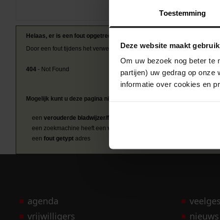
Toestemming
Helaas, er is een fout opgetreden
Deze website maakt gebruik
Door een fout tijdens het verwerken van deze pagina is het niet mogelij
Om uw bezoek nog beter te m
404
- Not Found
partijen) uw gedrag op onze 
informatie over cookies en p
Mogelijk kunt u deze pagina niet bezoeken door:
een
verouderde bladwijzer/favoriet
een zoekmachine heeft een
verouderde lijst van de website
een
fout getypt
adres
agenda
veelge
vrijwilligers
nieuws