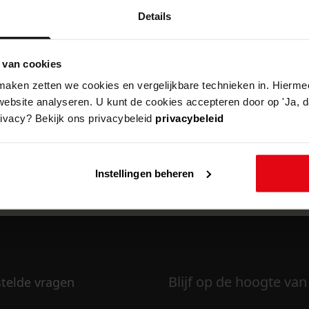
Details
 van cookies
k om deze pagina te kunnen bekijken.
aken zetten we cookies en vergelijkbare technieken in. Hierme
website analyseren. U kunt de cookies accepteren door op 'Ja, da
rivacy? Bekijk ons privacybeleid
privacybeleid
Instellingen beheren
Blijf op de hoogte van
stelde vragen