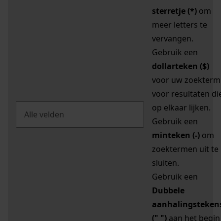
sterretje (*)
om
meer letters te
vervangen.
Gebruik een
dollarteken ($)
voor uw zoekterm
voor resultaten di
op elkaar lijken.
Gebruik een
minteken (-)
om
zoektermen uit te
sluiten.
Gebruik een
Dubbele
aanhalingsteken
(" ")
aan het begin