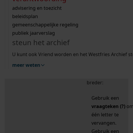
zoektips
Wij helpen u op weg met een aantal zoektips.
bekijk ons geschiedenislokaal
vergunningen
bouwvergunningen
advisering en toezicht
bekijk alle zoektips
beeld en geluid
omgevingsvergunningen
beleidsplan
uitleg nodig?
gemeenschappelijke regeling
publiek jaarverslag
Mijn Studiezaal (inloggen)
Wij helpen u op weg met een aantal zoektips.
steun het archief
bekijk alle zoektips
Door leestekens in
U kunt ook Vriend worden en het Westfries Archief s
uw zoekopdracht te
meer weten
gebruiken, zoekt u
specifieker of juist
breder:
Gebruik een
vraagteken (?)
o
één letter te
vervangen.
Gebruik een