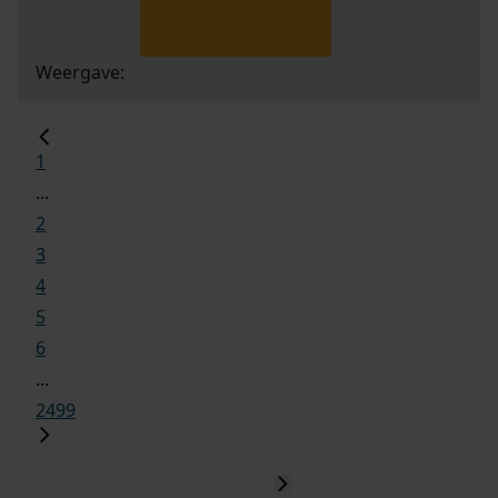
Weergave:
1
...
2
3
4
5
6
...
2499