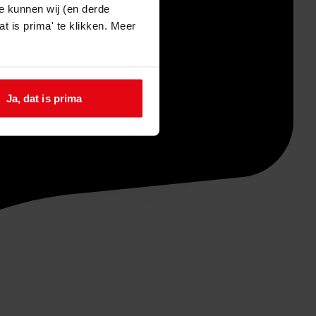
e kunnen wij (en derde
t is prima' te klikken. Meer
Ja, dat is prima