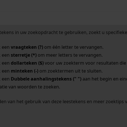
tekens in uw zoekopdracht te gebruiken, zoekt u specifieker
k een
vraagteken (?)
om één letter te vervangen.
k een
sterretje (*)
om meer letters te vervangen.
k een
dollarteken ($)
voor uw zoekterm voor resultaten die o
k een
minteken (-)
om zoektermen uit te sluiten.
k een
Dubbele aanhalingstekens (" ")
aan het begin en ei
tie van woorden te zoeken.
en van het gebruik van deze leestekens en meer zoektips 