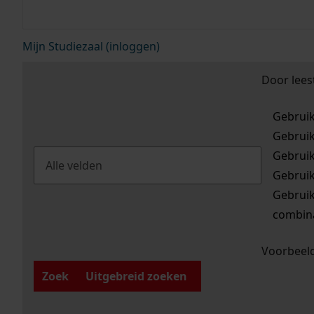
Mijn Studiezaal (inloggen)
Door lees
Gebrui
Gebrui
Gebrui
Gebrui
Gebrui
combina
Voorbeeld
Zoek
Uitgebreid zoeken