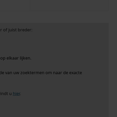
 of juist breder:
p elkaar lijken.
nde van uw zoektermen om naar de exacte
vindt u
hier
.