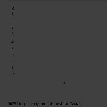
1
...
2
3
4
5
6
...
1
0689 Dorps- en gemeentebestuur Zwaag