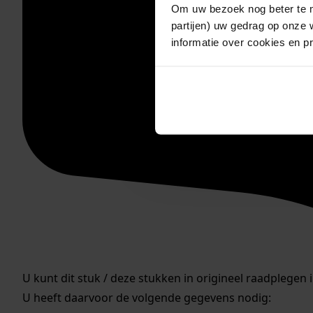
Om uw bezoek nog beter te m
partijen) uw gedrag op onze 
informatie over cookies en p
U kunt dit stuk / deze stukken in origineel raadplegen 
U heeft daarvoor de volgende gegevens nodig: