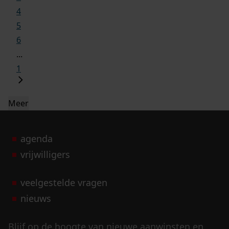
4
5
6
...
1
Meer
agenda
vrijwilligers
veelgestelde vragen
nieuws
Blijf op de hoogte van nieuwe aanwinsten en