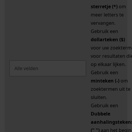
sterretje (*)
om
meer letters te
vervangen.
Gebruik een
dollarteken ($)
voor uw zoekterm
voor resultaten di
op elkaar lijken.
Gebruik een
minteken (-)
om
zoektermen uit te
sluiten.
Gebruik een
Dubbele
aanhalingsteken
(" ")
aan het begin