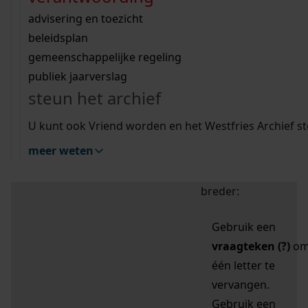
zoektips
Wij helpen u op weg met een aantal zoektips.
bekijk ons geschiedenislokaal
vergunningen
bouwvergunningen
advisering en toezicht
bekijk alle zoektips
beeld en geluid
omgevingsvergunningen
beleidsplan
uitleg nodig?
gemeenschappelijke regeling
publiek jaarverslag
Mijn Studiezaal (inloggen)
Wij helpen u op weg met een aantal zoektips.
steun het archief
bekijk alle zoektips
Door leestekens in
U kunt ook Vriend worden en het Westfries Archief s
uw zoekopdracht te
meer weten
gebruiken, zoekt u
specifieker of juist
breder:
Gebruik een
vraagteken (?)
o
één letter te
vervangen.
Gebruik een