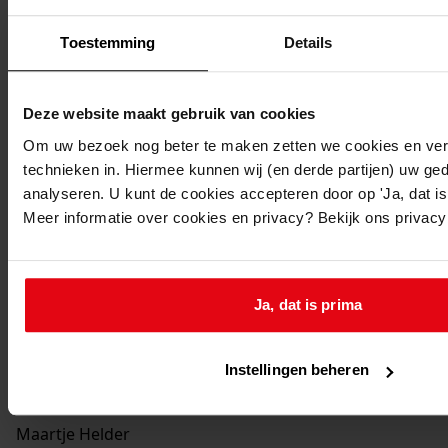
Klaas Blom
Toestemming
Details
Martinus van Marum
Deze website maakt gebruik van cookies
Pieter Bakker
Om uw bezoek nog beter te maken zetten we cookies en verg
technieken in. Hiermee kunnen wij (en derde partijen) uw ge
analyseren. U kunt de cookies accepteren door op 'Ja, dat is 
Cornelis Nierop
Meer informatie over cookies en privacy? Bekijk ons privac
Antje Helder
Ja, dat is prima
Cornelis Helder
Instellingen beheren
Maartje Helder