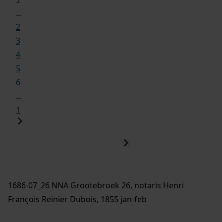
...
2
3
4
5
6
...
1
1686-07_26 NNA Grootebroek 26, notaris Henri
François Reinier Dubois, 1855 jan-feb