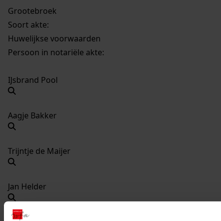
Grootebroek
Soort akte
:
Huwelijkse voorwaarden
Persoon in notariële akte:
IJsbrand Pool
Aagje Bakker
Trijntje de Maijer
Jan Helder