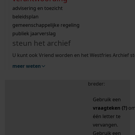
zoektips
Wij helpen u op weg met een aantal zoektips.
bekijk ons geschiedenislokaal
vergunningen
bouwvergunningen
advisering en toezicht
bekijk alle zoektips
beeld en geluid
omgevingsvergunningen
beleidsplan
uitleg nodig?
gemeenschappelijke regeling
publiek jaarverslag
Mijn Studiezaal (inloggen)
Wij helpen u op weg met een aantal zoektips.
steun het archief
bekijk alle zoektips
Door leestekens in
U kunt ook Vriend worden en het Westfries Archief s
uw zoekopdracht te
meer weten
gebruiken, zoekt u
specifieker of juist
breder:
Gebruik een
vraagteken (?)
o
één letter te
vervangen.
Gebruik een