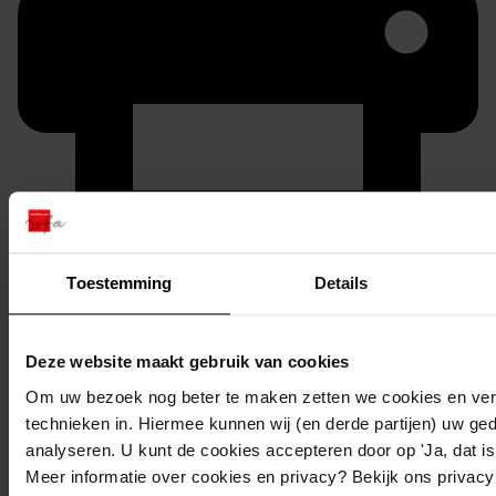
Printen
Toestemming
Details
duurzaam webadres
Deze website maakt gebruik van cookies
Om uw bezoek nog beter te maken zetten we cookies en verg
Inventaris
technieken in. Hiermee kunnen wij (en derde partijen) uw ge
analyseren. U kunt de cookies accepteren door op 'Ja, dat is 
Inv.nrs. 2201-2300
Meer informatie over cookies en privacy? Bekijk ons privac