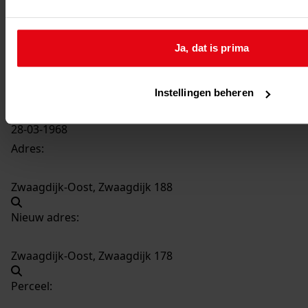
2253
Het bouwen van een overkapping, 1968
Datering
:
Ja, dat is prima
1968
Beschrijving:
Het bouwen van een overkapping
Instellingen beheren
Datum vergunning:
28-03-1968
Adres:
Zwaagdijk-Oost, Zwaagdijk 188
Nieuw adres:
Zwaagdijk-Oost, Zwaagdijk 178
Perceel: