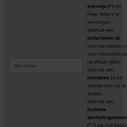
sterretje (*)
om
meer letters te
vervangen.
Gebruik een
dollarteken ($)
voor uw zoekterm
voor resultaten di
op elkaar lijken.
Gebruik een
minteken (-)
om
zoektermen uit te
sluiten.
Gebruik een
Dubbele
aanhalingsteken
(" ")
aan het begin