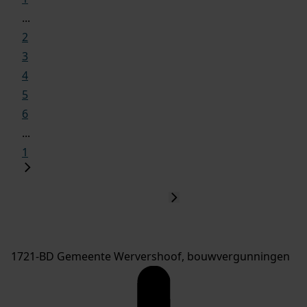
...
2
3
4
5
6
...
1
1721-BD Gemeente Wervershoof, bouwvergunningen