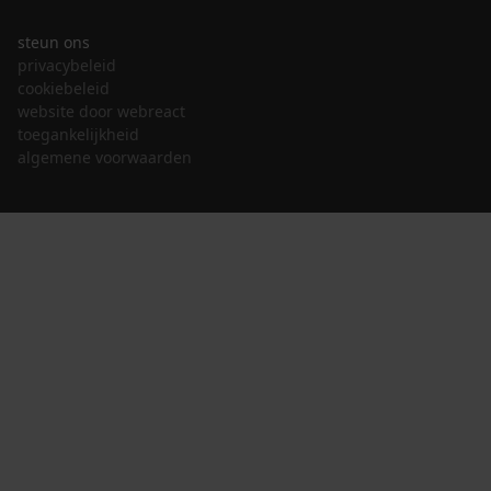
steun ons
privacybeleid
cookiebeleid
website door webreact
toegankelijkheid
algemene voorwaarden