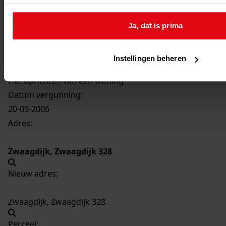
2740
Het oprichten van een woning, 2006
Ja, dat is prima
Datering
:
2006
Instellingen beheren
Beschrijving:
Het oprichten van een woning
Datum vergunning:
20-09-2006
Adres:
Zwaagdijk, Zwaagdijk 328
Nieuw adres:
Zwaagdijk, Zwaagdijk 328
Perceel: