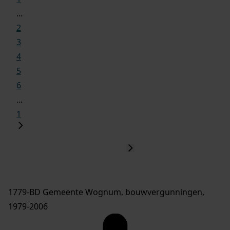
...
2
3
4
5
6
...
1
1779-BD Gemeente Wognum, bouwvergunningen,
1979-2006