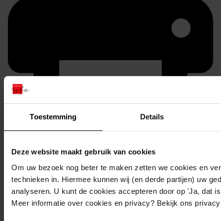
Toestemming
Details
Printen
duurzaam webadres
Deze website maakt gebruik van cookies
Om uw bezoek nog beter te maken zetten we cookies en verg
technieken in. Hiermee kunnen wij (en derde partijen) uw ge
analyseren. U kunt de cookies accepteren door op 'Ja, dat is 
Inventaris
Meer informatie over cookies en privacy? Bekijk ons privac
Inv.nr. 2701-2800