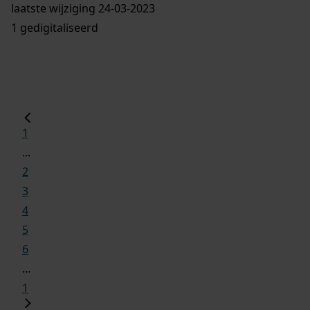
laatste wijziging 24-03-2023
1 gedigitaliseerd
1
...
2
3
4
5
6
...
1