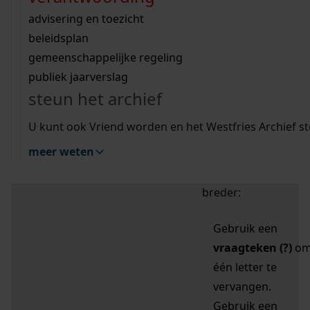
zoektips
Wij helpen u op weg met een aantal zoektips.
bekijk ons geschiedenislokaal
vergunningen
bouwvergunningen
advisering en toezicht
bekijk alle zoektips
beeld en geluid
omgevingsvergunningen
beleidsplan
uitleg nodig?
gemeenschappelijke regeling
publiek jaarverslag
Mijn Studiezaal (inloggen)
Wij helpen u op weg met een aantal zoektips.
steun het archief
bekijk alle zoektips
Door leestekens in
U kunt ook Vriend worden en het Westfries Archief s
uw zoekopdracht te
meer weten
gebruiken, zoekt u
specifieker of juist
breder:
Gebruik een
vraagteken (?)
o
één letter te
vervangen.
Gebruik een