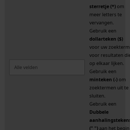
sterretje (*)
om
meer letters te
vervangen.
Gebruik een
dollarteken ($)
voor uw zoekterm
voor resultaten di
op elkaar lijken.
Gebruik een
minteken (-)
om
zoektermen uit te
sluiten.
Gebruik een
Dubbele
aanhalingsteken
(" ")
aan het begin