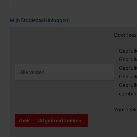
Mijn Studiezaal (inloggen)
Door lees
Gebrui
Gebrui
Gebrui
Gebrui
Gebrui
combina
Voorbeeld
Zoek
Uitgebreid zoeken