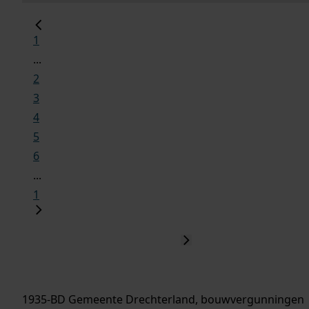
1
...
2
3
4
5
6
...
1
1935-BD Gemeente Drechterland, bouwvergunningen