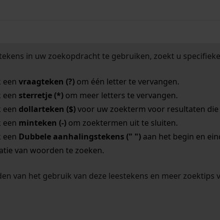
tekens in uw zoekopdracht te gebruiken, zoekt u specifieker
k een
vraagteken (?)
om één letter te vervangen.
k een
sterretje (*)
om meer letters te vervangen.
k een
dollarteken ($)
voor uw zoekterm voor resultaten die o
k een
minteken (-)
om zoektermen uit te sluiten.
k een
Dubbele aanhalingstekens (" ")
aan het begin en ei
tie van woorden te zoeken.
en van het gebruik van deze leestekens en meer zoektips 