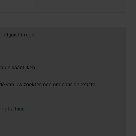
 of juist breder:
p elkaar lijken.
nde van uw zoektermen om naar de exacte
vindt u
hier
.