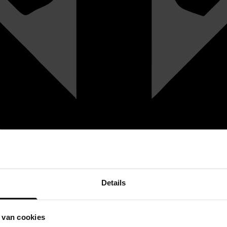
Details
 van cookies