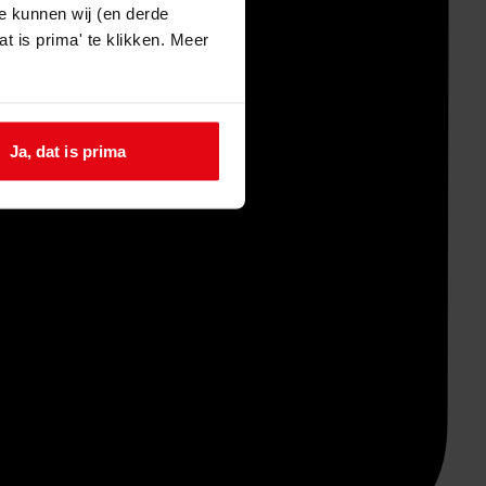
e kunnen wij (en derde
t is prima' te klikken. Meer
Ja, dat is prima