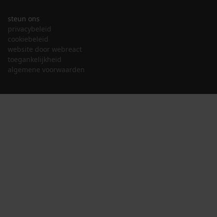
steun ons
privacybeleid
cookiebeleid
website door webreact
toegankelijkheid
algemene voorwaarden