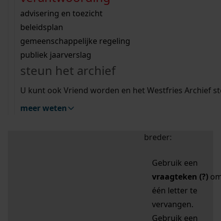
zoektips
Wij helpen u op weg met een aantal zoektips.
bekijk ons geschiedenislokaal
vergunningen
bouwvergunningen
advisering en toezicht
bekijk alle zoektips
beeld en geluid
omgevingsvergunningen
beleidsplan
uitleg nodig?
gemeenschappelijke regeling
publiek jaarverslag
Mijn Studiezaal (inloggen)
Wij helpen u op weg met een aantal zoektips.
steun het archief
bekijk alle zoektips
Door leestekens in
U kunt ook Vriend worden en het Westfries Archief s
uw zoekopdracht te
meer weten
gebruiken, zoekt u
specifieker of juist
breder:
Gebruik een
vraagteken (?)
o
één letter te
vervangen.
Gebruik een