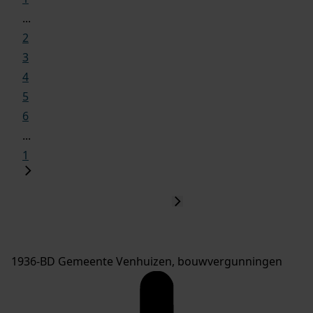
...
2
3
4
5
6
...
1
1936-BD Gemeente Venhuizen, bouwvergunningen