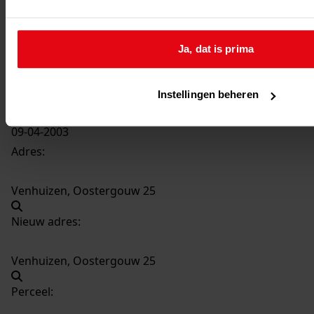
3872
Plaatsen dakkapel, 2003
Datering
:
Ja, dat is prima
2003
Beschrijving:
Plaatsen dakkapel
Instellingen beheren
Datum vergunning:
09-04-2003
Adres:
Venhuizen, Oostergouw 25
Nieuw adres:
Venhuizen, Oostergouw 25
Perceel: