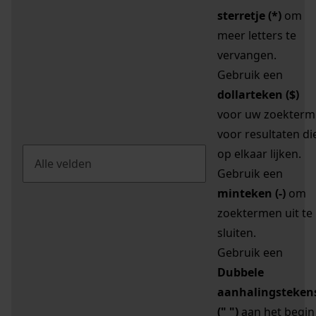
sterretje (*)
om
meer letters te
vervangen.
Gebruik een
dollarteken ($)
voor uw zoekterm
voor resultaten di
op elkaar lijken.
Gebruik een
minteken (-)
om
zoektermen uit te
sluiten.
Gebruik een
Dubbele
aanhalingsteken
(" ")
aan het begin