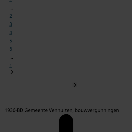
...
2
3
4
5
6
...
1
1936-BD Gemeente Venhuizen, bouwvergunningen