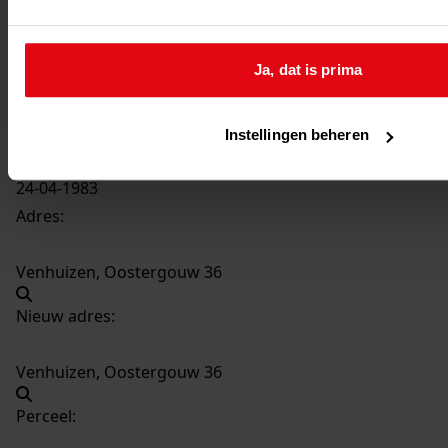
3896
Vernieuwen woning, 1983
Datering
:
Ja, dat is prima
1983
Beschrijving:
Vernieuwen woning
Instellingen beheren
Datum vergunning:
24-04-1983
Adres:
Venhuizen, Oostergouw 36
Nieuw adres:
Venhuizen, Oostergouw 36
Perceel: