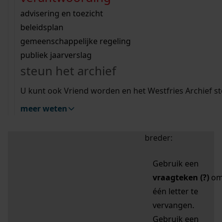
zoektips
Wij helpen u op weg met een aantal zoektips.
bekijk ons geschiedenislokaal
vergunningen
bouwvergunningen
advisering en toezicht
bekijk alle zoektips
beeld en geluid
omgevingsvergunningen
beleidsplan
uitleg nodig?
gemeenschappelijke regeling
publiek jaarverslag
Mijn Studiezaal (inloggen)
Wij helpen u op weg met een aantal zoektips.
steun het archief
bekijk alle zoektips
Door leestekens in
U kunt ook Vriend worden en het Westfries Archief s
uw zoekopdracht te
meer weten
gebruiken, zoekt u
specifieker of juist
breder:
Gebruik een
vraagteken (?)
o
één letter te
vervangen.
Gebruik een