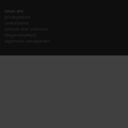
steun ons
privacybeleid
cookiebeleid
website door webreact
toegankelijkheid
algemene voorwaarden