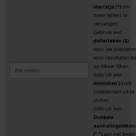
sterretje (*)
om
meer letters te
vervangen.
Gebruik een
dollarteken ($)
voor uw zoekterm
voor resultaten di
op elkaar lijken.
Gebruik een
minteken (-)
om
zoektermen uit te
sluiten.
Gebruik een
Dubbele
aanhalingsteken
(" ")
aan het begin