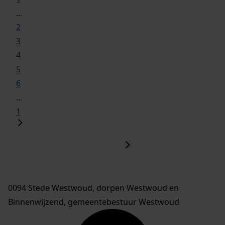
...
2
3
4
5
6
...
1
0094 Stede Westwoud, dorpen Westwoud en
Binnenwijzend, gemeentebestuur Westwoud