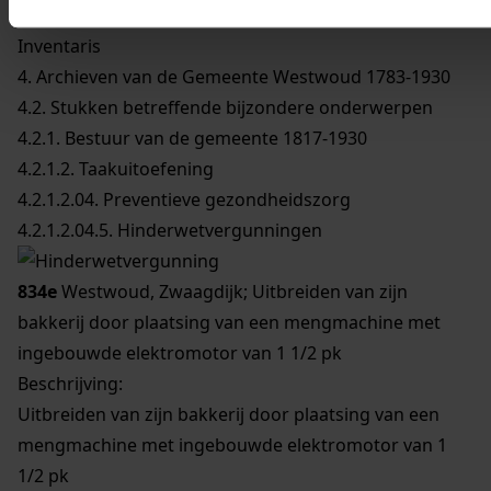
Inventaris
4. Archieven van de Gemeente Westwoud 1783-1930
4.2. Stukken betreffende bijzondere onderwerpen
4.2.1. Bestuur van de gemeente 1817-1930
4.2.1.2. Taakuitoefening
4.2.1.2.04. Preventieve gezondheidszorg
4.2.1.2.04.5. Hinderwetvergunningen
834e
Westwoud, Zwaagdijk; Uitbreiden van zijn
bakkerij door plaatsing van een mengmachine met
ingebouwde elektromotor van 1 1/2 pk
Beschrijving:
Uitbreiden van zijn bakkerij door plaatsing van een
mengmachine met ingebouwde elektromotor van 1
1/2 pk