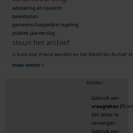
zoektips
Wij helpen u op weg met een aantal zoektips.
bekijk ons geschiedenislokaal
vergunningen
bouwvergunningen
advisering en toezicht
bekijk alle zoektips
beeld en geluid
omgevingsvergunningen
beleidsplan
uitleg nodig?
gemeenschappelijke regeling
publiek jaarverslag
Mijn Studiezaal (inloggen)
Wij helpen u op weg met een aantal zoektips.
steun het archief
bekijk alle zoektips
Door leestekens in
U kunt ook Vriend worden en het Westfries Archief s
uw zoekopdracht te
meer weten
gebruiken, zoekt u
specifieker of juist
breder:
Gebruik een
vraagteken (?)
o
één letter te
vervangen.
Gebruik een