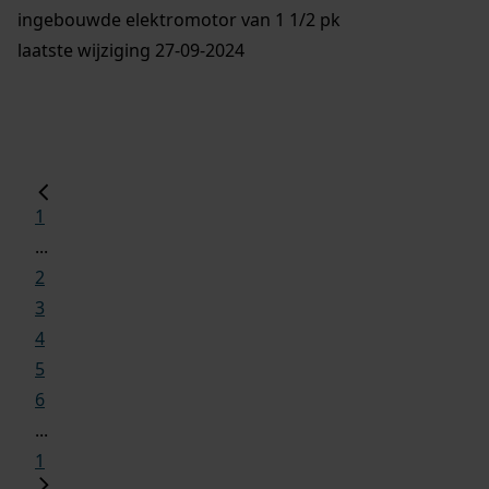
ingebouwde elektromotor van 1 1/2 pk
laatste wijziging 27-09-2024
1
...
2
3
4
5
6
...
1