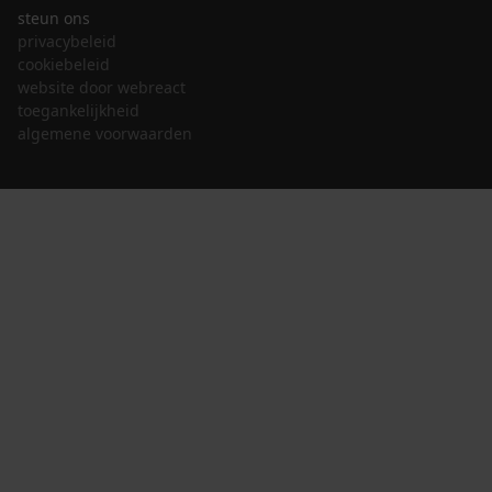
steun ons
privacybeleid
cookiebeleid
website door webreact
toegankelijkheid
algemene voorwaarden