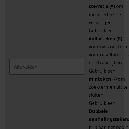
sterretje (*)
om
meer letters te
vervangen.
Gebruik een
dollarteken ($)
voor uw zoekterm
voor resultaten di
op elkaar lijken.
Gebruik een
minteken (-)
om
zoektermen uit te
sluiten.
Gebruik een
Dubbele
aanhalingsteken
(" ")
aan het begin