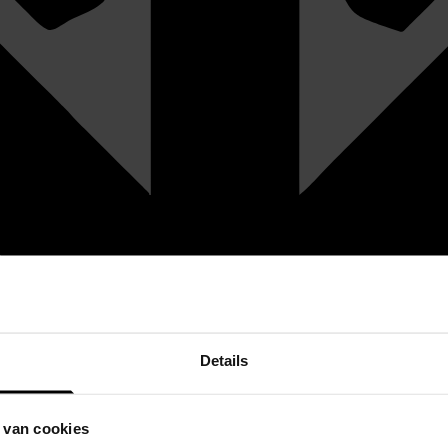
Details
 van cookies