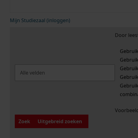
Mijn Studiezaal (inloggen)
Door lees
Gebrui
Gebrui
Gebrui
Gebrui
Gebrui
combina
Voorbeeld
Zoek
Uitgebreid zoeken