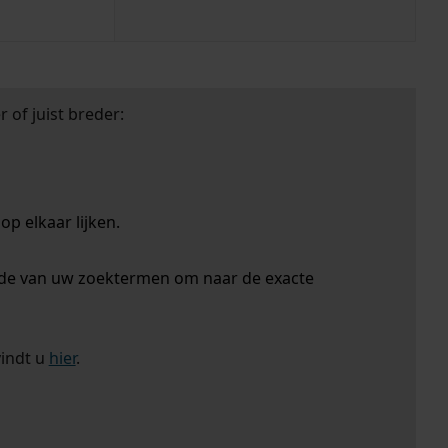
 of juist breder:
p elkaar lijken.
nde van uw zoektermen om naar de exacte
vindt u
hier
.