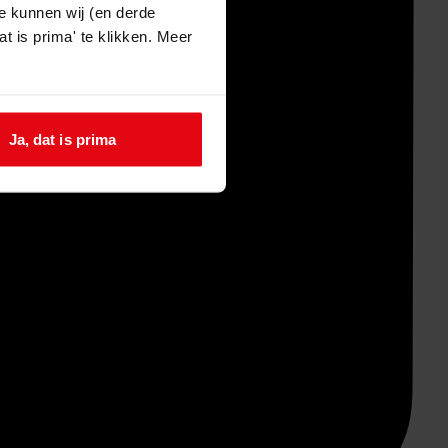
e kunnen wij (en derde
t is prima' te klikken. Meer
Ja, dat is prima