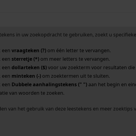
tekens in uw zoekopdracht te gebruiken, zoekt u specifieker
k een
vraagteken (?)
om één letter te vervangen.
k een
sterretje (*)
om meer letters te vervangen.
k een
dollarteken ($)
voor uw zoekterm voor resultaten die o
k een
minteken (-)
om zoektermen uit te sluiten.
k een
Dubbele aanhalingstekens (" ")
aan het begin en ei
tie van woorden te zoeken.
en van het gebruik van deze leestekens en meer zoektips 