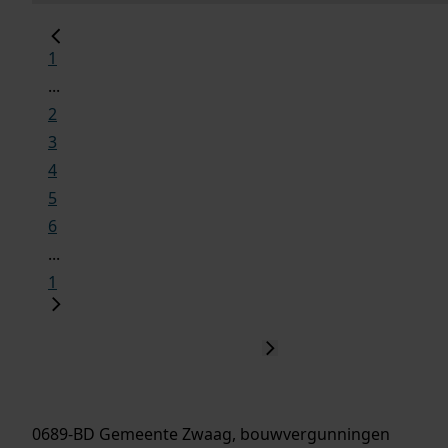
1
...
2
3
4
5
6
...
1
0689-BD Gemeente Zwaag, bouwvergunningen