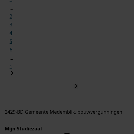
...
2
3
4
5
6
...
1
2429-BD Gemeente Medemblik, bouwvergunningen
Mijn Studiezaal