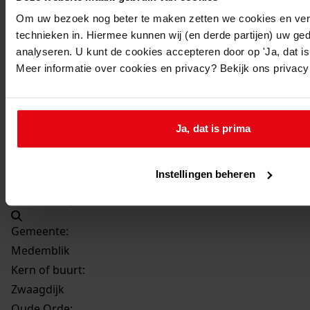
Beschrijving:
Om uw bezoek nog beter te maken zetten we cookies en verg
Plaatsen van een blokhut
technieken in. Hiermee kunnen wij (en derde partijen) uw ge
analyseren. U kunt de cookies accepteren door op 'Ja, dat is 
Datum vergunning:
Meer informatie over cookies en privacy? Bekijk ons privac
22-jun-07
Adres:
Ja, dat is prima
Zwaagdijk, Zwaagdijk 377
Perceel:
Instellingen beheren
Medemblik, sectie K 4428
Gemeente:
Medemblik
Kern of buurt:
Zwaagdijk
Oude Orde: