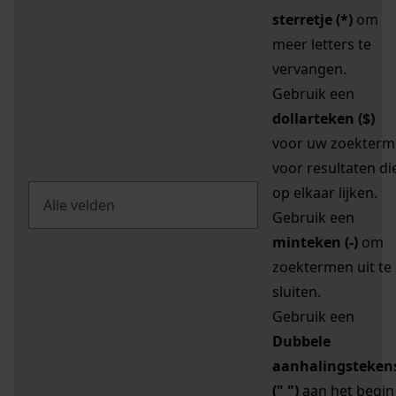
sterretje (*)
om
meer letters te
vervangen.
Gebruik een
dollarteken ($)
voor uw zoekterm
voor resultaten di
op elkaar lijken.
Gebruik een
minteken (-)
om
zoektermen uit te
sluiten.
Gebruik een
Dubbele
aanhalingsteken
(" ")
aan het begin