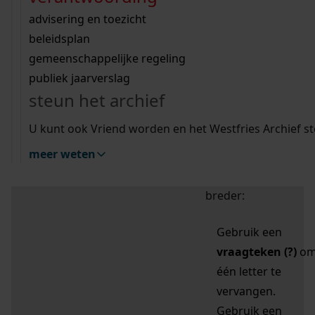
zoektips
Wij helpen u op weg met een aantal zoektips.
bekijk ons geschiedenislokaal
vergunningen
bouwvergunningen
advisering en toezicht
bekijk alle zoektips
beeld en geluid
omgevingsvergunningen
beleidsplan
uitleg nodig?
gemeenschappelijke regeling
publiek jaarverslag
Mijn Studiezaal (inloggen)
Wij helpen u op weg met een aantal zoektips.
steun het archief
bekijk alle zoektips
Door leestekens in
U kunt ook Vriend worden en het Westfries Archief s
uw zoekopdracht te
meer weten
gebruiken, zoekt u
specifieker of juist
breder:
Gebruik een
vraagteken (?)
o
één letter te
vervangen.
Gebruik een