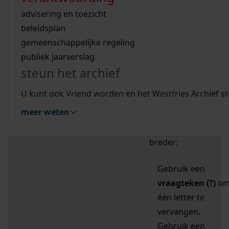
zoektips
Wij helpen u op weg met een aantal zoektips.
bekijk ons geschiedenislokaal
vergunningen
bouwvergunningen
advisering en toezicht
bekijk alle zoektips
beeld en geluid
omgevingsvergunningen
beleidsplan
uitleg nodig?
gemeenschappelijke regeling
publiek jaarverslag
Mijn Studiezaal (inloggen)
Wij helpen u op weg met een aantal zoektips.
steun het archief
bekijk alle zoektips
Door leestekens in
U kunt ook Vriend worden en het Westfries Archief s
uw zoekopdracht te
meer weten
gebruiken, zoekt u
specifieker of juist
breder:
Gebruik een
vraagteken (?)
o
één letter te
vervangen.
Gebruik een