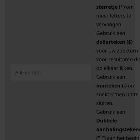
sterretje (*)
om
meer letters te
vervangen.
Gebruik een
dollarteken ($)
voor uw zoekterm
voor resultaten di
op elkaar lijken.
Gebruik een
minteken (-)
om
zoektermen uit te
sluiten.
Gebruik een
Dubbele
aanhalingsteken
(" ")
aan het begin