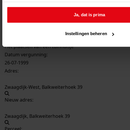
3096
Het plaatsen van een tuinhuisje, 1999
Ja, dat is prima
Datering
:
1999
Instellingen beheren
Beschrijving:
Het plaatsen van een tuinhuisje
Datum vergunning:
26-07-1999
Adres:
Zwaagdijk-West, Balkweiterhoek 39
Nieuw adres:
Zwaagdijk, Balkweiterhoek 39
Perceel: