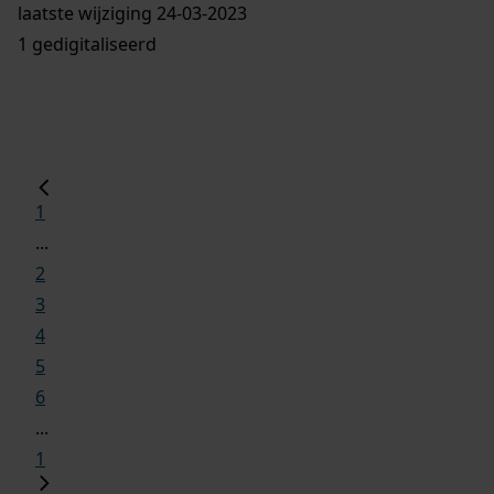
laatste wijziging 24-03-2023
1 gedigitaliseerd
1
...
2
3
4
5
6
...
1