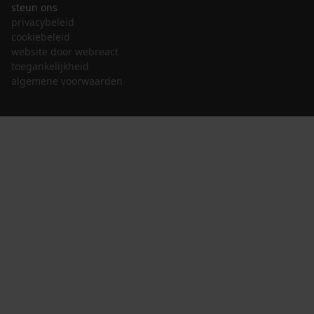
steun ons
privacybeleid
cookiebeleid
website door webreact
toegankelijkheid
algemene voorwaarden