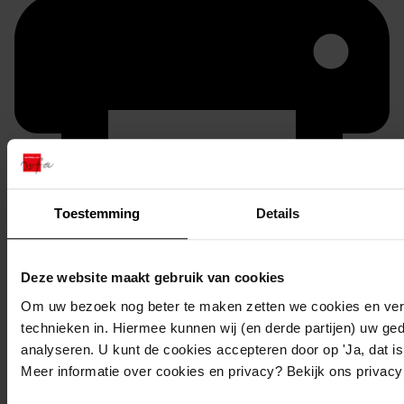
Toestemming
Details
Printen
duurzaam webadres
Deze website maakt gebruik van cookies
Om uw bezoek nog beter te maken zetten we cookies en verg
technieken in. Hiermee kunnen wij (en derde partijen) uw ge
analyseren. U kunt de cookies accepteren door op 'Ja, dat is 
Inventaris
Meer informatie over cookies en privacy? Bekijk ons privac
Inv.nr. 3001-3100