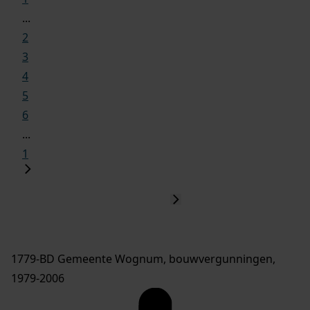
...
2
3
4
5
6
...
1
1779-BD Gemeente Wognum, bouwvergunningen,
1979-2006