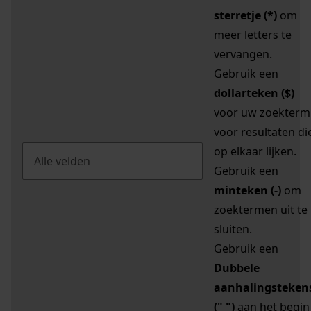
sterretje (*)
om
meer letters te
vervangen.
Gebruik een
dollarteken ($)
voor uw zoekterm
voor resultaten di
op elkaar lijken.
Gebruik een
minteken (-)
om
zoektermen uit te
sluiten.
Gebruik een
Dubbele
aanhalingsteken
(" ")
aan het begin