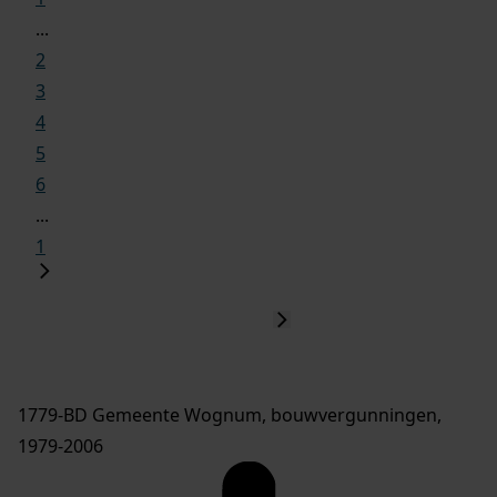
...
2
3
4
5
6
...
1
1779-BD Gemeente Wognum, bouwvergunningen,
1979-2006