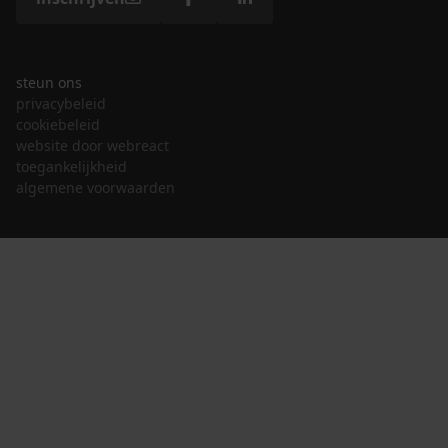
steun ons
privacybeleid
cookiebeleid
website door webreact
toegankelijkheid
algemene voorwaarden