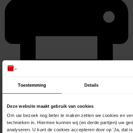
Printen
Toestemming
Details
duurzaam webadres
Deze website maakt gebruik van cookies
Om uw bezoek nog beter te maken zetten we cookies en verg
Inventaris
technieken in. Hiermee kunnen wij (en derde partijen) uw ge
analyseren. U kunt de cookies accepteren door op 'Ja, dat is 
Inv.nr. 801-900