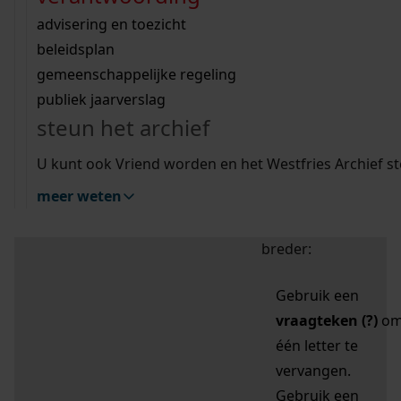
zoektips
Wij helpen u op weg met een aantal zoektips.
bekijk ons geschiedenislokaal
vergunningen
bouwvergunningen
advisering en toezicht
bekijk alle zoektips
beeld en geluid
omgevingsvergunningen
beleidsplan
uitleg nodig?
gemeenschappelijke regeling
publiek jaarverslag
Mijn Studiezaal (inloggen)
Wij helpen u op weg met een aantal zoektips.
steun het archief
bekijk alle zoektips
Door leestekens in
U kunt ook Vriend worden en het Westfries Archief s
uw zoekopdracht te
meer weten
gebruiken, zoekt u
specifieker of juist
breder:
Gebruik een
vraagteken (?)
o
één letter te
vervangen.
Gebruik een