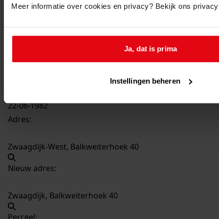
Meer informatie over cookies en privacy? Bekijk ons privac
802
Het plaatsen van een buitenportaal, 1982
Datering
:
Ja, dat is prima
1982
Beschrijving:
Het plaatsen van een buitenportaal
Instellingen beheren
Datum vergunning:
22-06-1982
Adres:
Zwaagdijk-West, Balkweiterhoek 40
Nieuw adres:
Zwaagdijk, Balkweiterhoek 40
Perceel: