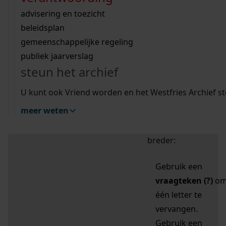
zoektips
Wij helpen u op weg met een aantal zoektips.
bekijk ons geschiedenislokaal
vergunningen
bouwvergunningen
advisering en toezicht
bekijk alle zoektips
beeld en geluid
omgevingsvergunningen
beleidsplan
uitleg nodig?
gemeenschappelijke regeling
publiek jaarverslag
Mijn Studiezaal (inloggen)
Wij helpen u op weg met een aantal zoektips.
steun het archief
bekijk alle zoektips
Door leestekens in
U kunt ook Vriend worden en het Westfries Archief s
uw zoekopdracht te
meer weten
gebruiken, zoekt u
specifieker of juist
breder:
Gebruik een
vraagteken (?)
o
één letter te
vervangen.
Gebruik een