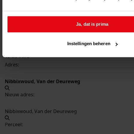
1264
Bouw schuur, 1970
Datering
:
1970
Ja, dat is prima
Beschrijving:
Bouw schuur
Instellingen beheren
Datum vergunning:
12-03-1970
Adres:
Nibbixwoud, Van der Deureweg
Nieuw adres:
Nibbixwoud, Van der Deureweg
Perceel: