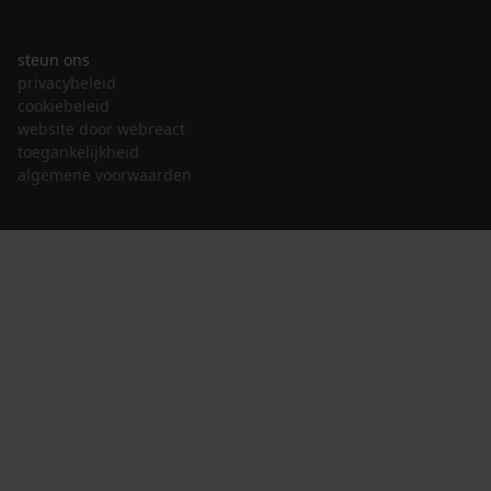
steun ons
privacybeleid
cookiebeleid
website door webreact
toegankelijkheid
algemene voorwaarden