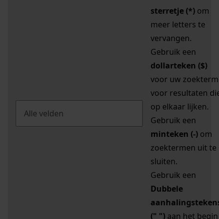
sterretje (*)
om
meer letters te
vervangen.
Gebruik een
dollarteken ($)
voor uw zoekterm
voor resultaten di
op elkaar lijken.
Gebruik een
minteken (-)
om
zoektermen uit te
sluiten.
Gebruik een
Dubbele
aanhalingsteken
(" ")
aan het begin