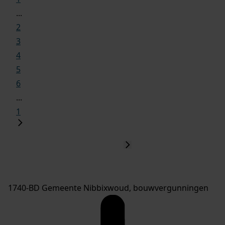
...
2
3
4
5
6
...
1
1740-BD Gemeente Nibbixwoud, bouwvergunningen