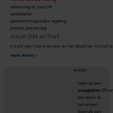
zoektips
Wij helpen u op weg met een aantal zoektips.
bekijk ons geschiedenislokaal
vergunningen
bouwvergunningen
advisering en toezicht
bekijk alle zoektips
beeld en geluid
omgevingsvergunningen
beleidsplan
uitleg nodig?
gemeenschappelijke regeling
publiek jaarverslag
Mijn Studiezaal (inloggen)
Wij helpen u op weg met een aantal zoektips.
steun het archief
bekijk alle zoektips
Door leestekens in
U kunt ook Vriend worden en het Westfries Archief s
uw zoekopdracht te
meer weten
gebruiken, zoekt u
specifieker of juist
breder:
Gebruik een
vraagteken (?)
o
één letter te
vervangen.
Gebruik een