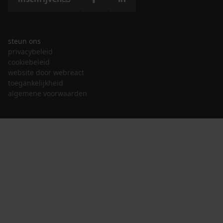
steun ons
privacybeleid
cookiebeleid
website door webreact
toegankelijkheid
algemene voorwaarden