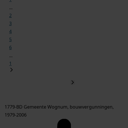
...
2
3
4
5
6
...
1
1779-BD Gemeente Wognum, bouwvergunningen,
1979-2006