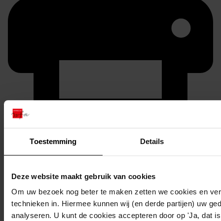
Printen
Toestemming
Details
duurzaam webadres
Deze website maakt gebruik van cookies
Om uw bezoek nog beter te maken zetten we cookies en verg
Inventaris
technieken in. Hiermee kunnen wij (en derde partijen) uw ge
analyseren. U kunt de cookies accepteren door op 'Ja, dat is 
Inv.nr. 801-900