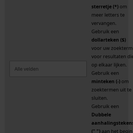
sterretje (*)
om
meer letters te
vervangen.
Gebruik een
dollarteken ($)
voor uw zoekterm
voor resultaten di
op elkaar lijken.
Gebruik een
minteken (-)
om
zoektermen uit te
sluiten.
Gebruik een
Dubbele
aanhalingsteken
(" ")
aan het begin