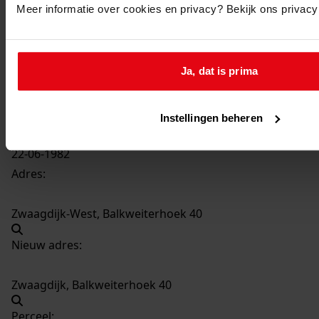
Meer informatie over cookies en privacy? Bekijk ons privac
802
Het plaatsen van een buitenportaal, 1982
Datering
:
Ja, dat is prima
1982
Beschrijving:
Het plaatsen van een buitenportaal
Instellingen beheren
Datum vergunning:
22-06-1982
Adres:
Zwaagdijk-West, Balkweiterhoek 40
Nieuw adres:
Zwaagdijk, Balkweiterhoek 40
Perceel: