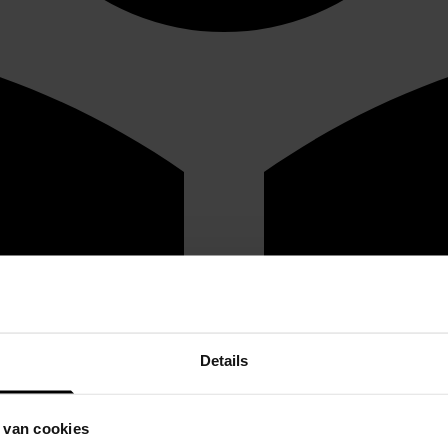
Details
 van cookies