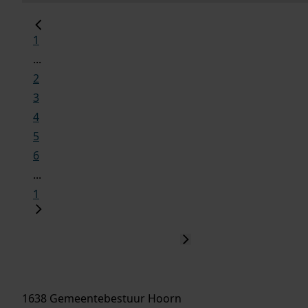
1
...
2
3
4
5
6
...
1
1638 Gemeentebestuur Hoorn