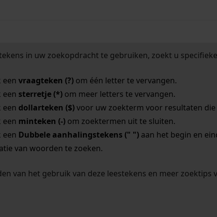
tekens in uw zoekopdracht te gebruiken, zoekt u specifieker
k een
vraagteken (?)
om één letter te vervangen.
k een
sterretje (*)
om meer letters te vervangen.
k een
dollarteken ($)
voor uw zoekterm voor resultaten die o
k een
minteken (-)
om zoektermen uit te sluiten.
k een
Dubbele aanhalingstekens (" ")
aan het begin en ei
tie van woorden te zoeken.
en van het gebruik van deze leestekens en meer zoektips 