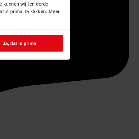
e kunnen wij (en derde
t is prima' te klikken. Meer
Ja, dat is prima