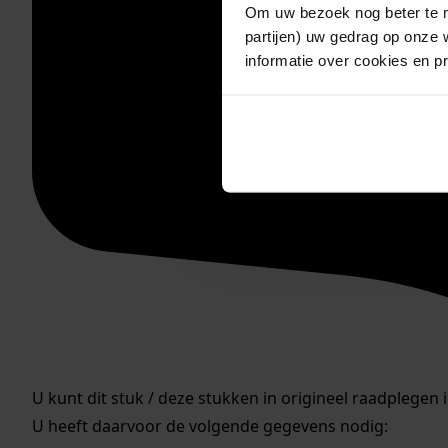
Om uw bezoek nog beter te m
partijen) uw gedrag op onze 
informatie over cookies en p
U kunt dit stuk / deze stukken in origineel raadplegen 
U heeft daarvoor de volgende gegevens nodig: