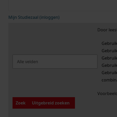
Mijn Studiezaal (inloggen)
Door lees
Gebrui
Gebrui
Gebrui
Gebrui
Gebrui
combina
Voorbeeld
Zoek
Uitgebreid zoeken