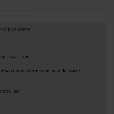
 of juist breder:
p elkaar lijken.
nde van uw zoektermen om naar de exacte
vindt u
hier
.