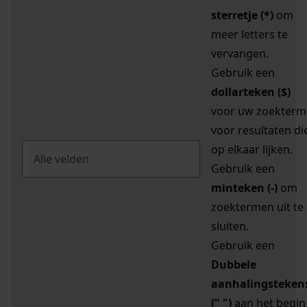
sterretje (*)
om
meer letters te
vervangen.
Gebruik een
dollarteken ($)
voor uw zoekterm
voor resultaten di
op elkaar lijken.
Gebruik een
minteken (-)
om
zoektermen uit te
sluiten.
Gebruik een
Dubbele
aanhalingsteken
(" ")
aan het begin