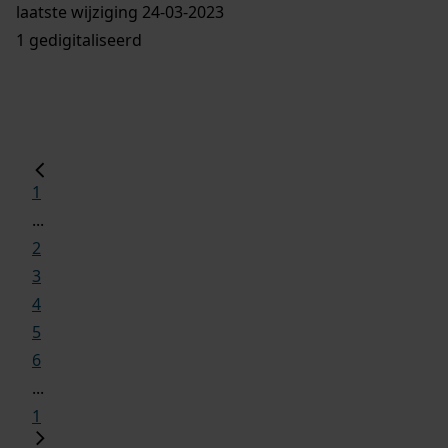
laatste wijziging 24-03-2023
1 gedigitaliseerd
1
...
2
3
4
5
6
...
1