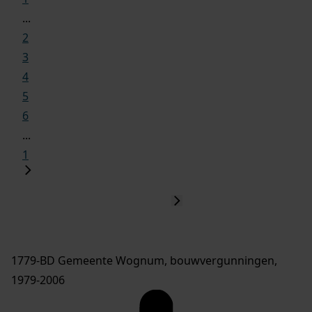
...
2
3
4
5
6
...
1
1779-BD Gemeente Wognum, bouwvergunningen,
1979-2006