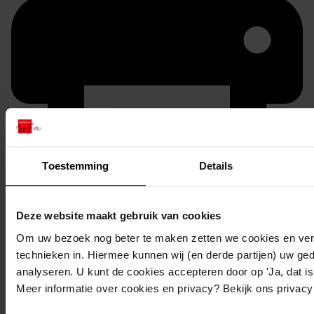
Toestemming
Details
Printen
duurzaam webadres
Deze website maakt gebruik van cookies
Om uw bezoek nog beter te maken zetten we cookies en verg
technieken in. Hiermee kunnen wij (en derde partijen) uw ge
analyseren. U kunt de cookies accepteren door op 'Ja, dat is 
Inventaris
Meer informatie over cookies en privacy? Bekijk ons privac
Inv.nr. 3201-3300