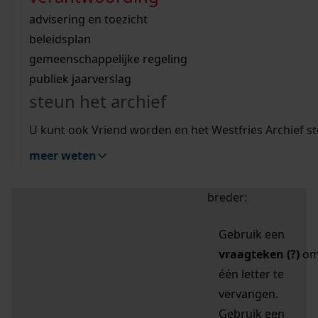
zoektips
Wij helpen u op weg met een aantal zoektips.
bekijk ons geschiedenislokaal
vergunningen
bouwvergunningen
advisering en toezicht
bekijk alle zoektips
beeld en geluid
omgevingsvergunningen
beleidsplan
uitleg nodig?
gemeenschappelijke regeling
publiek jaarverslag
Mijn Studiezaal (inloggen)
Wij helpen u op weg met een aantal zoektips.
steun het archief
bekijk alle zoektips
Door leestekens in
U kunt ook Vriend worden en het Westfries Archief s
uw zoekopdracht te
meer weten
gebruiken, zoekt u
specifieker of juist
breder:
Gebruik een
vraagteken (?)
o
één letter te
vervangen.
Gebruik een