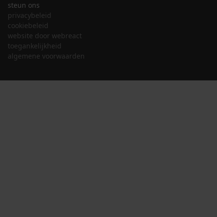
steun ons
privacybeleid
cookiebeleid
website door webreact
toegankelijkheid
algemene voorwaarden