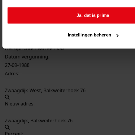
3261
Het oprichten van een kas, 1988
Ja, dat is prima
Datering
:
1988
Instellingen beheren
Beschrijving:
Het oprichten van een kas
Datum vergunning:
27-09-1988
Adres:
Zwaagdijk-West, Balkweiterhoek 76
Nieuw adres:
Zwaagdijk, Balkweiterhoek 76
Perceel: