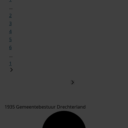
...
2
3
4
5
6
...
1
1935 Gemeentebestuur Drechterland