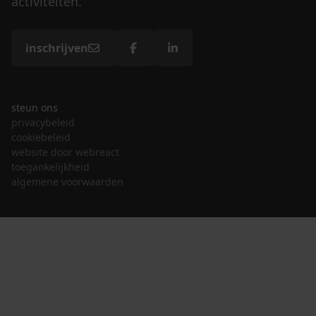
activiteiten.
inschrijven
steun ons
privacybeleid
cookiebeleid
website door webreact
toegankelijkheid
algemene voorwaarden