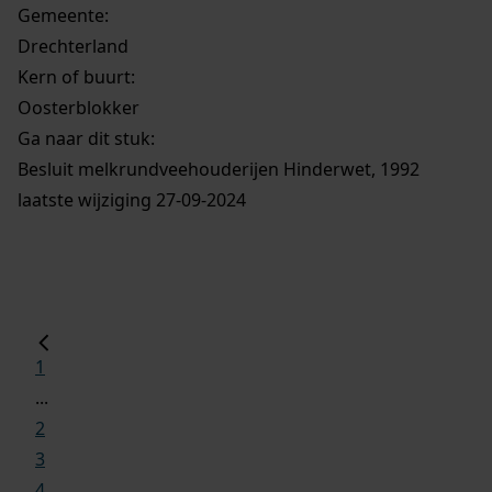
Gemeente:
Drechterland
Kern of buurt:
Oosterblokker
Ga naar dit stuk:
Besluit melkrundveehouderijen Hinderwet, 1992
laatste wijziging 27-09-2024
1
...
2
3
4