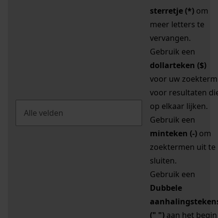
sterretje (*)
om
meer letters te
vervangen.
Gebruik een
dollarteken ($)
voor uw zoekterm
voor resultaten di
op elkaar lijken.
Gebruik een
minteken (-)
om
zoektermen uit te
sluiten.
Gebruik een
Dubbele
aanhalingsteken
(" ")
aan het begin