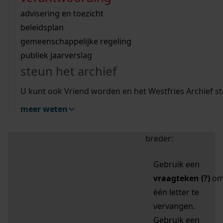
zoektips
Wij helpen u op weg met een aantal zoektips.
bekijk ons geschiedenislokaal
vergunningen
bouwvergunningen
advisering en toezicht
bekijk alle zoektips
beeld en geluid
omgevingsvergunningen
beleidsplan
uitleg nodig?
gemeenschappelijke regeling
publiek jaarverslag
Mijn Studiezaal (inloggen)
Wij helpen u op weg met een aantal zoektips.
steun het archief
bekijk alle zoektips
Door leestekens in
U kunt ook Vriend worden en het Westfries Archief s
uw zoekopdracht te
meer weten
gebruiken, zoekt u
specifieker of juist
breder:
Gebruik een
vraagteken (?)
o
één letter te
vervangen.
Gebruik een