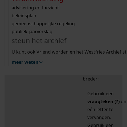
zoektips
Wij helpen u op weg met een aantal zoektips.
bekijk ons geschiedenislokaal
vergunningen
bouwvergunningen
advisering en toezicht
bekijk alle zoektips
beeld en geluid
omgevingsvergunningen
beleidsplan
uitleg nodig?
gemeenschappelijke regeling
publiek jaarverslag
Mijn Studiezaal (inloggen)
Wij helpen u op weg met een aantal zoektips.
steun het archief
bekijk alle zoektips
Door leestekens in
U kunt ook Vriend worden en het Westfries Archief s
uw zoekopdracht te
meer weten
gebruiken, zoekt u
specifieker of juist
breder:
Gebruik een
vraagteken (?)
o
één letter te
vervangen.
Gebruik een