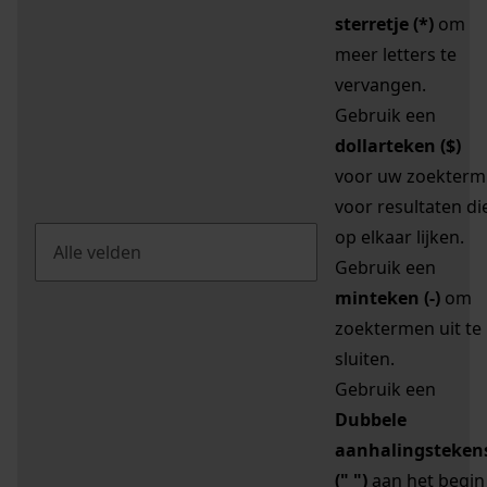
sterretje (*)
om
meer letters te
vervangen.
Gebruik een
dollarteken ($)
voor uw zoekterm
voor resultaten di
op elkaar lijken.
Gebruik een
minteken (-)
om
zoektermen uit te
sluiten.
Gebruik een
Dubbele
aanhalingsteken
(" ")
aan het begin