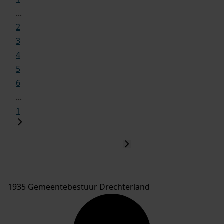
...
2
3
4
5
6
...
1
1935 Gemeentebestuur Drechterland