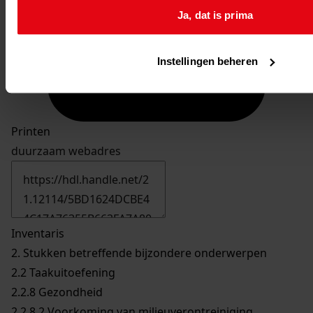
Ja, dat is prima
Instellingen beheren
Printen
duurzaam webadres
Inventaris
2. Stukken betreffende bijzondere onderwerpen
2.2 Taakuitoefening
2.2.8 Gezondheid
2.2.8.2 Voorkoming van milieuverontreiniging