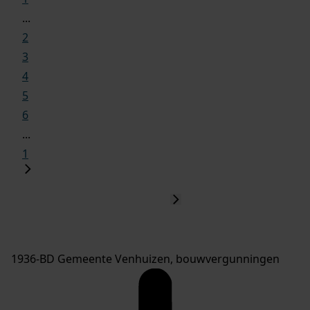
...
2
3
4
5
6
...
1
1936-BD Gemeente Venhuizen, bouwvergunningen