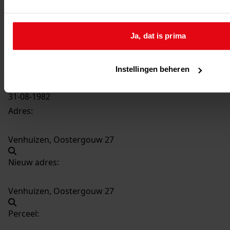
3876
Gedeeltelijk vernieuwen woning, 1982
Datering
:
Ja, dat is prima
1982
Beschrijving:
Gedeeltelijk vernieuwen woning
Instellingen beheren
Datum vergunning:
31-08-1982
Adres:
Venhuizen, Oostergouw 27
Nieuw adres:
Venhuizen, Oostergouw 27
Perceel: