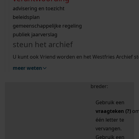
zoektips
Wij helpen u op weg met een aantal zoektips.
bekijk ons geschiedenislokaal
vergunningen
bouwvergunningen
advisering en toezicht
bekijk alle zoektips
beeld en geluid
omgevingsvergunningen
beleidsplan
uitleg nodig?
gemeenschappelijke regeling
publiek jaarverslag
Mijn Studiezaal (inloggen)
Wij helpen u op weg met een aantal zoektips.
steun het archief
bekijk alle zoektips
Door leestekens in
U kunt ook Vriend worden en het Westfries Archief s
uw zoekopdracht te
meer weten
gebruiken, zoekt u
specifieker of juist
breder:
Gebruik een
vraagteken (?)
o
één letter te
vervangen.
Gebruik een