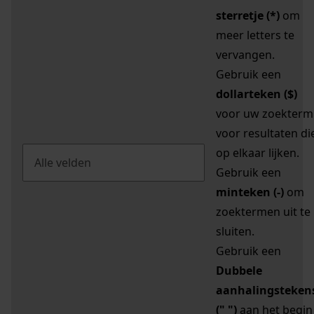
sterretje (*)
om
meer letters te
vervangen.
Gebruik een
dollarteken ($)
voor uw zoekterm
voor resultaten di
op elkaar lijken.
Gebruik een
minteken (-)
om
zoektermen uit te
sluiten.
Gebruik een
Dubbele
aanhalingsteken
(" ")
aan het begin