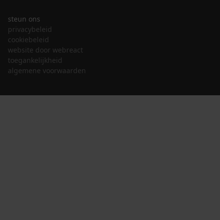
steun ons
privacybeleid
cookiebeleid
website door webreact
toegankelijkheid
algemene voorwaarden