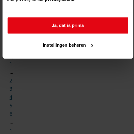
Ja, dat is prima
Weergave:
Instellingen beheren
1
...
2
3
4
5
6
...
1