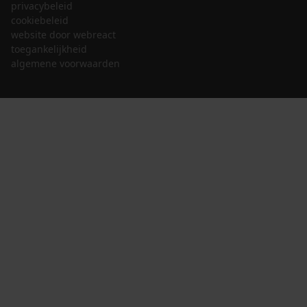
privacybeleid
cookiebeleid
website door webreact
toegankelijkheid
algemene voorwaarden