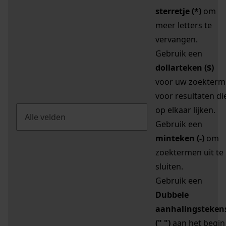
sterretje (*)
om
meer letters te
vervangen.
Gebruik een
dollarteken ($)
voor uw zoekterm
voor resultaten di
op elkaar lijken.
Gebruik een
minteken (-)
om
zoektermen uit te
sluiten.
Gebruik een
Dubbele
aanhalingsteken
(" ")
aan het begin