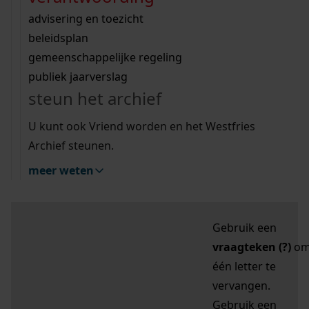
zoektips
Wij helpen u op weg met een aantal zoektips.
bekijk ons geschiedenislokaal
vergunningen
bouwvergunningen
advisering en toezicht
bekijk alle zoektips
beeld en geluid
omgevingsvergunningen
beleidsplan
uitleg nodig?
gemeenschappelijke regeling
publiek jaarverslag
Mijn Studiezaal (inloggen)
Wij helpen u op weg met een aantal zoektips.
steun het archief
bekijk alle zoektips
Door leestekens in
U kunt ook Vriend worden en het Westfries
uw zoekopdracht te
Archief steunen.
gebruiken, zoekt u
meer weten
specifieker of juist
breder:
Gebruik een
vraagteken (?)
o
één letter te
vervangen.
Gebruik een