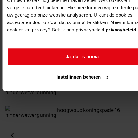
Om uw bezoek nog beter te maken zetten we cookies en
vergelijkbare technieken in. Hiermee kunnen wij (en derde par
uw gedrag op onze website analyseren. U kunt de cookies
accepteren door op 'Ja, dat is prima' te klikken. Meer inform
plaats
straat
huisnum
cookies en privacy? Bekijk ons privacybeleid
privacybeleid
hoogwoud
koningspade
31a
Ja, dat is prima
hoogwoud
koningspade
25
Instellingen beheren
hoogwoud
koningspade
16c
hoogwoud
koningspade
16