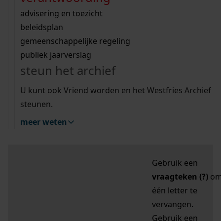
zoektips
Wij helpen u op weg met een aantal zoektips.
bekijk ons geschiedenislokaal
vergunningen
bouwvergunningen
advisering en toezicht
bekijk alle zoektips
beeld en geluid
omgevingsvergunningen
beleidsplan
uitleg nodig?
gemeenschappelijke regeling
publiek jaarverslag
Mijn Studiezaal (inloggen)
Wij helpen u op weg met een aantal zoektips.
steun het archief
bekijk alle zoektips
Door leestekens in
U kunt ook Vriend worden en het Westfries Archief
uw zoekopdracht te
steunen.
gebruiken, zoekt u
meer weten
specifieker of juist
breder:
Gebruik een
vraagteken (?)
o
één letter te
vervangen.
Gebruik een