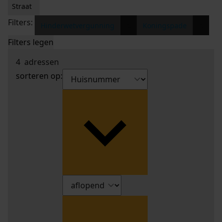
Straat
Filters:
x
x
Hinderwetvergunning
Koningspade
Filters legen
4
adressen
sorteren op: