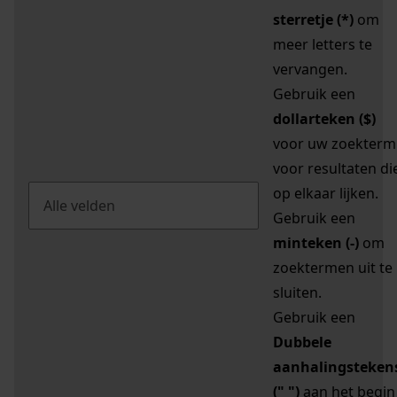
sterretje (*)
om
meer letters te
vervangen.
Gebruik een
dollarteken ($)
voor uw zoekterm
voor resultaten di
op elkaar lijken.
Gebruik een
minteken (-)
om
zoektermen uit te
sluiten.
Gebruik een
Dubbele
aanhalingsteken
(" ")
aan het begin