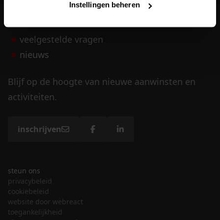
Instellingen beheren
vrijwilligers
veelgestelde vragen
nieuws
Blijf op de hoogte van nieuwe aanwinsten en
activiteiten.
inschrijven
steun ons
privacybeleid
cookiebeleid
website door webreact
toegankelijkheid