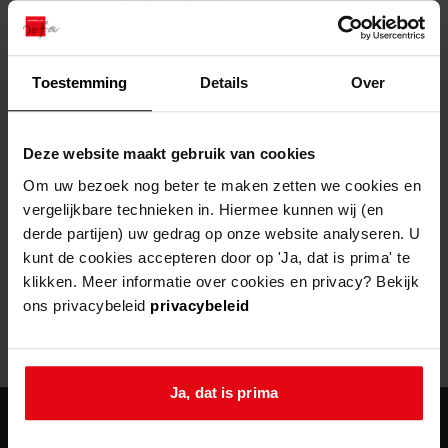
zoektips
Wij helpen u op weg met een aantal zoektips.
bekijk ons geschiedenislokaal
vergunningen
bouwvergunningen
advisering en toezicht
bekijk alle zoektips
beeld en geluid
omgevingsvergunningen
beleidsplan
uitleg nodig?
gemeenschappelijke regeling
Toestemming
Details
Over
publiek jaarverslag
Wij helpen u op weg met een aantal zoektips.
Helaas, er is een fout opgetreden
steun het archief
bekijk alle zoektips
Door een fout tijdens het verwerken van deze pagina is het niet
Deze website maakt gebruik van cookies
mogelijk om deze pagina te kunnen bekijken.
U kunt ook Vriend worden en het Westfries
Om uw bezoek nog beter te maken zetten we cookies en
Archief steunen.
vergelijkbare technieken in. Hiermee kunnen wij (en
404
- Not Found
derde partijen) uw gedrag op onze website analyseren. U
meer weten
kunt de cookies accepteren door op 'Ja, dat is prima' te
Mogelijk kunt u deze pagina niet bezoeken door:
klikken. Meer informatie over cookies en privacy? Bekijk
ons privacybeleid
privacybeleid
een
verouderde bladwijzer/favoriet
een zoekmachine heeft een
verouderde lijst van de website
een
fout getypt
adres
Ja, dat is prima
agenda