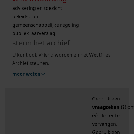
zoektips
Wij helpen u op weg met een aantal zoektips.
bekijk ons geschiedenislokaal
vergunningen
bouwvergunningen
advisering en toezicht
bekijk alle zoektips
beeld en geluid
omgevingsvergunningen
beleidsplan
uitleg nodig?
gemeenschappelijke regeling
publiek jaarverslag
Mijn Studiezaal (inloggen)
Wij helpen u op weg met een aantal zoektips.
steun het archief
bekijk alle zoektips
Door leestekens in
U kunt ook Vriend worden en het Westfries
uw zoekopdracht te
Archief steunen.
gebruiken, zoekt u
meer weten
specifieker of juist
breder:
Gebruik een
vraagteken (?)
o
één letter te
vervangen.
Gebruik een