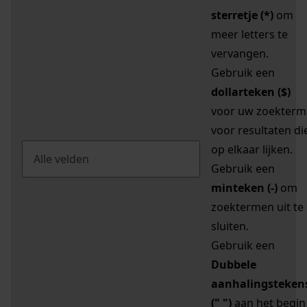
sterretje (*)
om
meer letters te
vervangen.
Gebruik een
dollarteken ($)
voor uw zoekterm
voor resultaten di
op elkaar lijken.
Gebruik een
minteken (-)
om
zoektermen uit te
sluiten.
Gebruik een
Dubbele
aanhalingsteken
(" ")
aan het begin