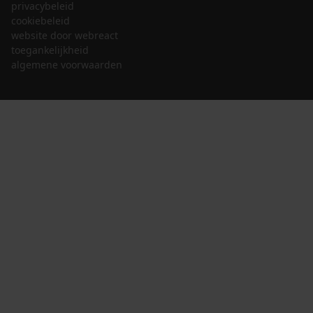
privacybeleid
cookiebeleid
website door webreact
toegankelijkheid
algemene voorwaarden