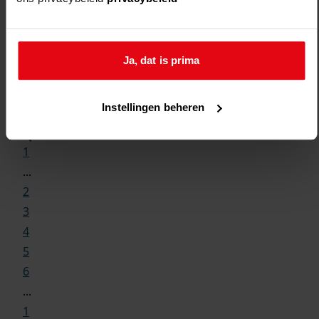
Ja, dat is prima
Weergave:
Instellingen beheren
1
...
2
3
4
5
6
...
1