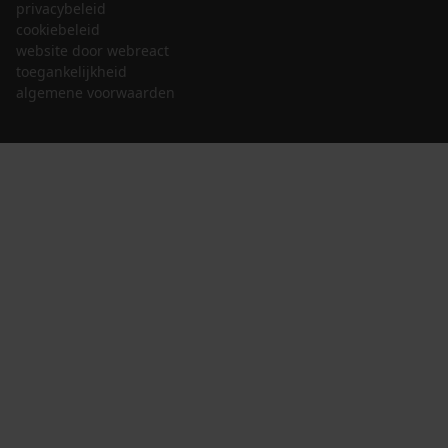
privacybeleid
cookiebeleid
website door webreact
toegankelijkheid
algemene voorwaarden