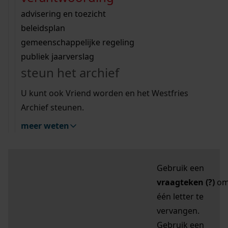
zoektips
Wij helpen u op weg met een aantal zoektips.
bekijk ons geschiedenislokaal
vergunningen
bouwvergunningen
advisering en toezicht
bekijk alle zoektips
beeld en geluid
omgevingsvergunningen
beleidsplan
uitleg nodig?
gemeenschappelijke regeling
publiek jaarverslag
Mijn Studiezaal (inloggen)
Wij helpen u op weg met een aantal zoektips.
steun het archief
bekijk alle zoektips
Door leestekens in
U kunt ook Vriend worden en het Westfries
uw zoekopdracht te
Archief steunen.
gebruiken, zoekt u
meer weten
specifieker of juist
breder:
Gebruik een
vraagteken (?)
o
één letter te
vervangen.
Gebruik een