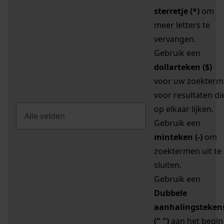
sterretje (*)
om
meer letters te
vervangen.
Gebruik een
dollarteken ($)
voor uw zoekterm
voor resultaten di
op elkaar lijken.
Gebruik een
minteken (-)
om
zoektermen uit te
sluiten.
Gebruik een
Dubbele
aanhalingsteken
(" ")
aan het begin