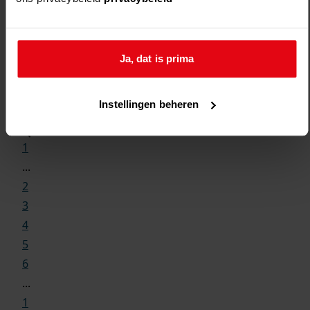
Ja, dat is prima
Weergave:
Instellingen beheren
1
...
2
3
4
5
6
...
1