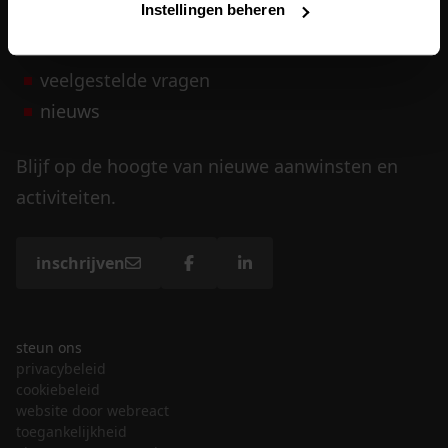
Instellingen beheren
vrijwilligers
veelgestelde vragen
nieuws
Blijf op de hoogte van nieuwe aanwinsten en
activiteiten.
inschrijven
steun ons
privacybeleid
cookiebeleid
website door webreact
toegankelijkheid