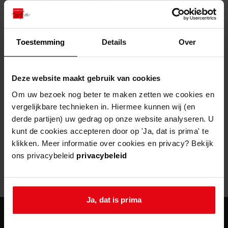
zoektips
Wij helpen u op weg met een aantal zoektips.
bekijk ons geschiedenislokaal
vergunningen
bouwvergunningen
advisering en toezicht
bekijk alle zoektips
beeld en geluid
omgevingsvergunningen
beleidsplan
uitleg nodig?
gemeenschappelijke regeling
Toestemming
Details
Over
publiek jaarverslag
Wij helpen u op weg met een aantal zoektips.
Helaas, er is een fout opgetreden
steun het archief
bekijk alle zoektips
Door een fout tijdens het verwerken van deze pagina is het niet
Deze website maakt gebruik van cookies
mogelijk om deze pagina te kunnen bekijken.
U kunt ook Vriend worden en het Westfries
Om uw bezoek nog beter te maken zetten we cookies en
Archief steunen.
vergelijkbare technieken in. Hiermee kunnen wij (en
404
- Not Found
derde partijen) uw gedrag op onze website analyseren. U
meer weten
kunt de cookies accepteren door op 'Ja, dat is prima' te
Mogelijk kunt u deze pagina niet bezoeken door:
klikken. Meer informatie over cookies en privacy? Bekijk
ons privacybeleid
privacybeleid
een
verouderde bladwijzer/favoriet
een zoekmachine heeft een
verouderde lijst van de website
een
fout getypt
adres
Ja, dat is prima
agenda