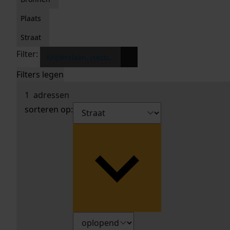
Plaats
Straat
Filter:
x
Krijterslaan, (secti...
Filters legen
1
adressen
sorteren op: