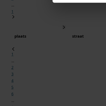
...
1
plaats
straat
1
...
2
3
4
5
6
...