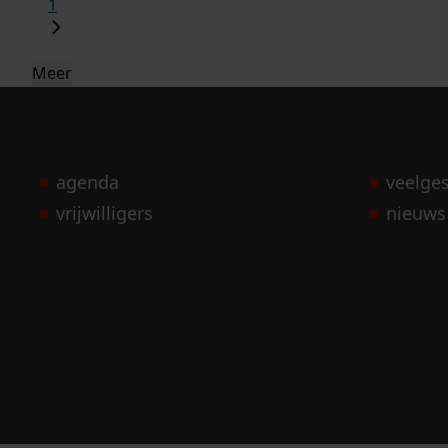
1
Meer
agenda
veelge
vrijwilligers
nieuws