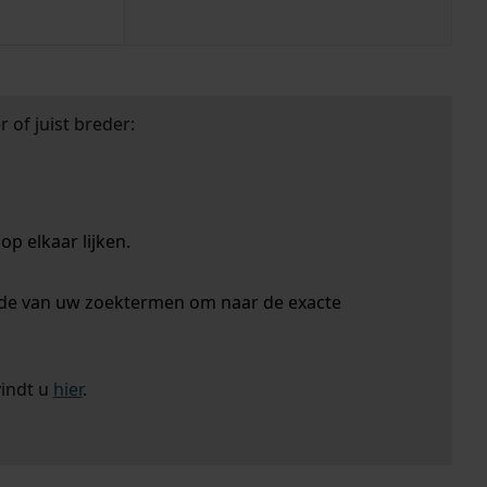
 of juist breder:
p elkaar lijken.
nde van uw zoektermen om naar de exacte
vindt u
hier
.