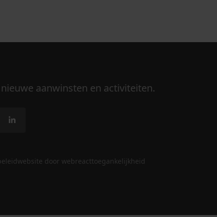
 nieuwe aanwinsten en activiteiten.
beleid
website door webreact
toegankelijkheid