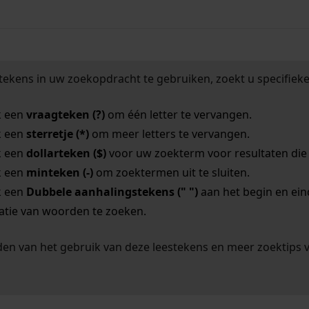
tekens in uw zoekopdracht te gebruiken, zoekt u specifieker
k een
vraagteken (?)
om één letter te vervangen.
k een
sterretje (*)
om meer letters te vervangen.
k een
dollarteken ($)
voor uw zoekterm voor resultaten die o
k een
minteken (-)
om zoektermen uit te sluiten.
k een
Dubbele aanhalingstekens (" ")
aan het begin en ei
tie van woorden te zoeken.
en van het gebruik van deze leestekens en meer zoektips 