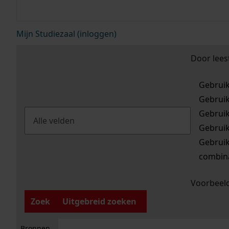
Mijn Studiezaal (inloggen)
Door lees
Gebrui
Gebrui
Gebrui
Gebrui
Gebrui
combina
Voorbeeld
Zoek
Uitgebreid zoeken
Bronnen