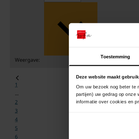
Toestemming
Weergave:
Deze website maakt gebruik
1
Om uw bezoek nog beter te m
...
partijen) uw gedrag op onze 
2
informatie over cookies en p
3
4
5
6