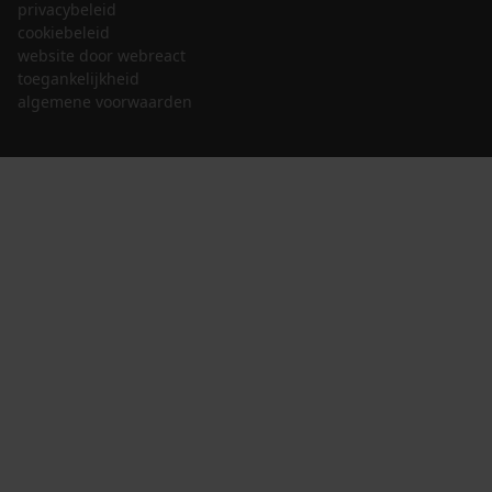
privacybeleid
cookiebeleid
website door webreact
toegankelijkheid
algemene voorwaarden