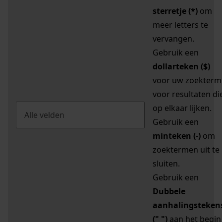
sterretje (*)
om
meer letters te
vervangen.
Gebruik een
dollarteken ($)
voor uw zoekterm
voor resultaten di
op elkaar lijken.
Gebruik een
minteken (-)
om
zoektermen uit te
sluiten.
Gebruik een
Dubbele
aanhalingsteken
(" ")
aan het begin