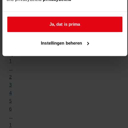
Ja, dat is prima
Weergave:
Instellingen beheren
1
...
2
3
4
5
6
...
1