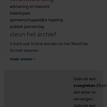
zoektips
Wij helpen u op weg met een aantal zoektips.
bekijk ons geschiedenislokaal
vergunningen
bouwvergunningen
advisering en toezicht
bekijk alle zoektips
beeld en geluid
omgevingsvergunningen
beleidsplan
uitleg nodig?
gemeenschappelijke regeling
publiek jaarverslag
Mijn Studiezaal (inloggen)
Wij helpen u op weg met een aantal zoektips.
steun het archief
bekijk alle zoektips
Door leestekens in
U kunt ook Vriend worden en het Westfries
uw zoekopdracht te
Archief steunen.
gebruiken, zoekt u
meer weten
specifieker of juist
breder:
Gebruik een
vraagteken (?)
o
één letter te
vervangen.
Gebruik een