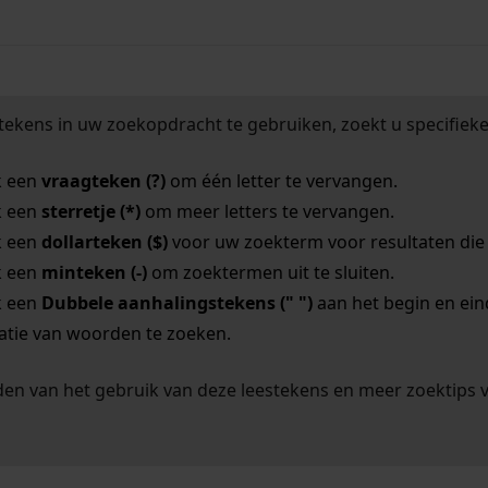
tekens in uw zoekopdracht te gebruiken, zoekt u specifieker
k een
vraagteken (?)
om één letter te vervangen.
k een
sterretje (*)
om meer letters te vervangen.
k een
dollarteken ($)
voor uw zoekterm voor resultaten die o
k een
minteken (-)
om zoektermen uit te sluiten.
k een
Dubbele aanhalingstekens (" ")
aan het begin en ei
tie van woorden te zoeken.
en van het gebruik van deze leestekens en meer zoektips 