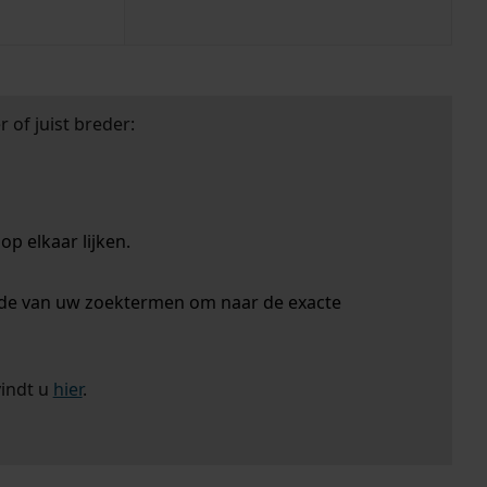
 of juist breder:
p elkaar lijken.
nde van uw zoektermen om naar de exacte
vindt u
hier
.