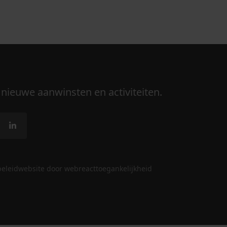
 nieuwe aanwinsten en activiteiten.
beleid
website door webreact
toegankelijkheid