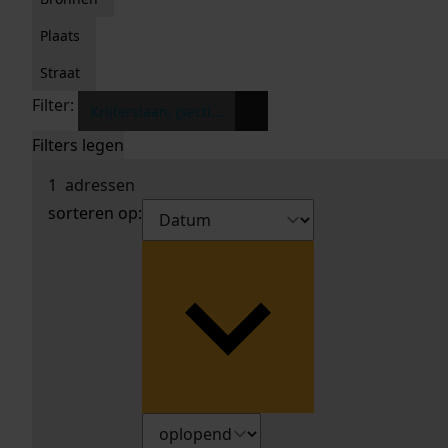
Plaats
Straat
Filter:
x
Krijterslaan, (secti...
Filters legen
1
adressen
sorteren op: