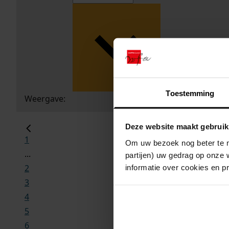
Toestemming
Weergave:
Deze website maakt gebruik
1
Om uw bezoek nog beter te m
...
partijen) uw gedrag op onze 
2
informatie over cookies en p
3
4
5
6