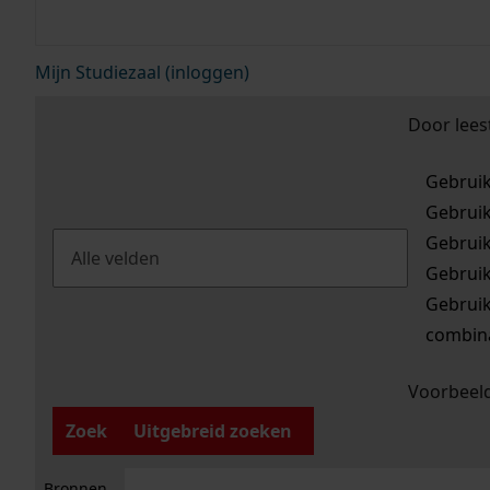
Mijn Studiezaal (inloggen)
Door lees
Gebrui
Gebrui
Gebrui
Gebrui
Gebrui
combina
Voorbeeld
Zoek
Uitgebreid zoeken
Bronnen