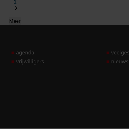
1
Meer
agenda
veelge
vrijwilligers
nieuws