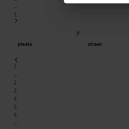
...
1
plaats
straat
1
...
2
3
4
5
6
...