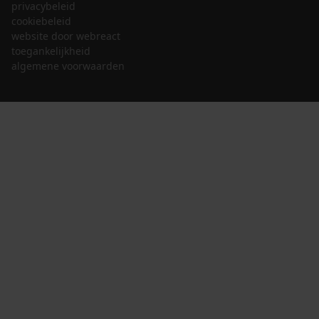
privacybeleid
cookiebeleid
website door webreact
toegankelijkheid
algemene voorwaarden