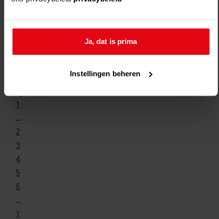
Ja, dat is prima
Weergave:
Instellingen beheren
1
...
2
3
4
5
6
...
1