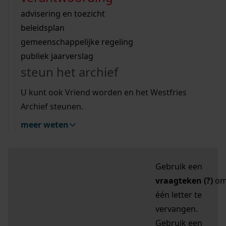
zoektips
Wij helpen u op weg met een aantal zoektips.
bekijk ons geschiedenislokaal
vergunningen
bouwvergunningen
advisering en toezicht
bekijk alle zoektips
beeld en geluid
omgevingsvergunningen
beleidsplan
uitleg nodig?
gemeenschappelijke regeling
publiek jaarverslag
Mijn Studiezaal (inloggen)
Wij helpen u op weg met een aantal zoektips.
steun het archief
bekijk alle zoektips
Door leestekens in
U kunt ook Vriend worden en het Westfries
uw zoekopdracht te
Archief steunen.
gebruiken, zoekt u
meer weten
specifieker of juist
breder:
Gebruik een
vraagteken (?)
o
één letter te
vervangen.
Gebruik een