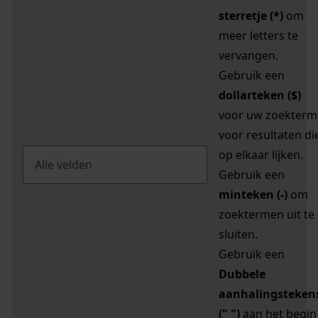
sterretje (*)
om
meer letters te
vervangen.
Gebruik een
dollarteken ($)
voor uw zoekterm
voor resultaten di
op elkaar lijken.
Gebruik een
minteken (-)
om
zoektermen uit te
sluiten.
Gebruik een
Dubbele
aanhalingsteken
(" ")
aan het begin